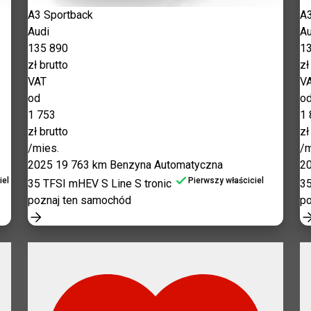
A3 Sportback
A3
Audi
Au
135 890
1
zł brutto
zł
VAT
V
od
o
1 753
1 
zł brutto
zł
/mies.
/m
2025
19 763 km
Benzyna
Automatyczna
2
iel
Pierwszy właściciel
35 TFSI mHEV S Line S tronic
35
poznaj ten samochód
po