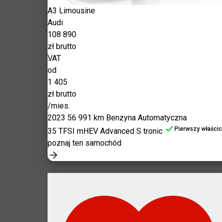
A3 Limousine
Audi
108 890
zł brutto
VAT
od
1 405
zł brutto
/mies.
2023
56 991 km
Benzyna
Automatyczna
Pierwszy właścic
35 TFSI mHEV Advanced S tronic
poznaj ten samochód