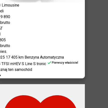
 Limousine
di
39 890
 brutto
AT
d
805
 brutto
ies.
025
17 405 km
Benzyna
Automatyczna
Pierwszy właściciel
 TFSI mHEV S Line S tronic
znaj ten samochód