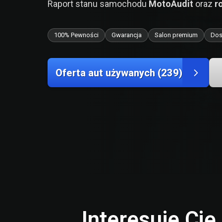
Raport stanu samochodu
MotoAudit
oraz
r
100% Pewności
Gwarancja
Salon premium
Dos
Oferta aut używanych (239)
Interesuje Ci