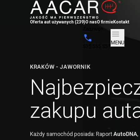
Oferta aut używanych (239)
O nas
O firmie
Kontakt
Zadzwoń:
MENU
535 555 551
KRAKÓW - JAWORNIK
Najbezpiecz
zakupu aut
Każdy samochód posiada: Raport
AutoDNA
,