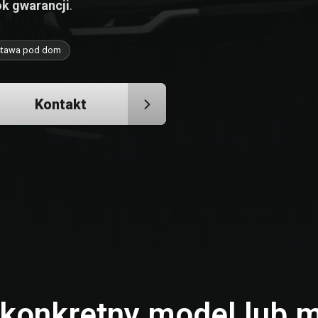
ok gwarancji
.
tawa pod dom
Kontakt
ę konkretny model lub 