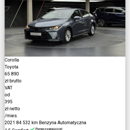
Corolla
Toyota
65 890
zł brutto
VAT
od
395
zł netto
/mies.
2021
84 532 km
Benzyna
Automatyczna
Pierwszy właściciel