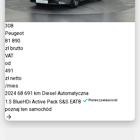
308
Peugeot
81 890
zł brutto
VAT
od
491
zł netto
/mies.
2024
68 691 km
Diesel
Automatyczna
Pierwszy właściciel
1.5 BlueHDi Active Pack S&S EAT8
poznaj ten samochód