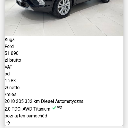
Kuga
Ford
51 890
zł brutto
VAT
od
1 283
zł netto
/mies.
2018
205 332 km
Diesel
Automatyczna
VAT
2.0 TDCi AWD Titanium
poznaj ten samochód