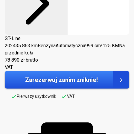
ST-Line
2024
35 863 km
Benzyna
Automatyczna
999 cm³
125 KM
Na
przednie koła
78 890
zł brutto
VAT
Zarezerwuj zanim zniknie!
Pierwszy użytkownik
VAT