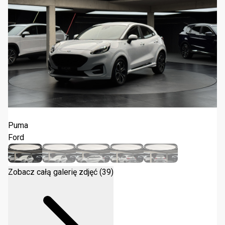
Ford Puma ST-Line 2024
Puma
Ford
Zobacz całą galerię zdjęć (39)