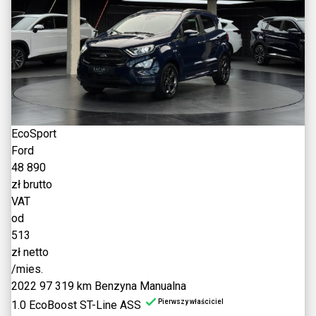
EcoSport
Ford
48 890
zł brutto
VAT
od
513
zł netto
/mies.
2022
97 319 km
Benzyna
Manualna
Pierwszy właściciel
1.0 EcoBoost ST-Line ASS