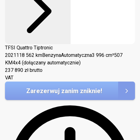
TFSI Quattro Tiptronic
2021
118 562 km
Benzyna
Automatyczna
3 996 cm³
507
KM
4x4 (dołączany automatycznie)
237 890
zł brutto
VAT
Zarezerwuj zanim zniknie!