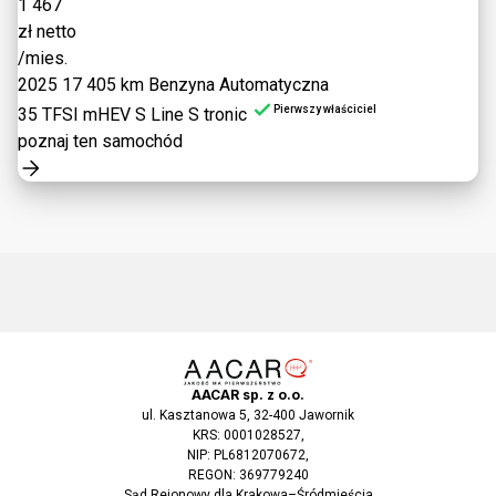
1 467
zł netto
/mies.
2025
17 405 km
Benzyna
Automatyczna
Pierwszy właściciel
35 TFSI mHEV S Line S tronic
poznaj ten samochód
AACAR sp. z o.o.
ul. Kasztanowa 5, 32-400 Jawornik
KRS: 0001028527,
NIP: PL6812070672,
REGON: 369779240
Sąd Rejonowy dla Krakowa–Śródmieścia