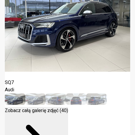
Audi SQ7 TFSI Quattro Tiptronic 2021
SQ7
Audi
Zobacz całą galerię zdjęć (40)