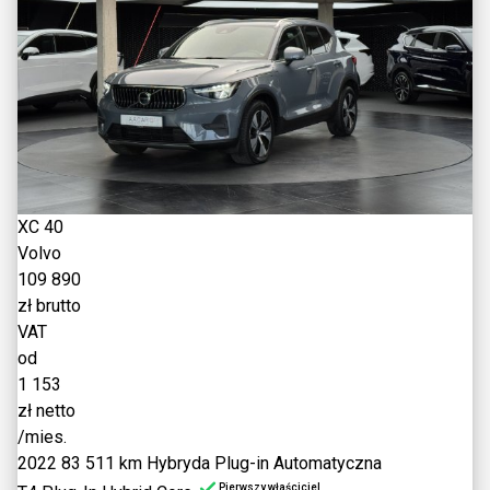
XC 40
Volvo
109 890
zł brutto
VAT
od
1 153
zł netto
/mies.
2022
83 511 km
Hybryda Plug-in
Automatyczna
Pierwszy właściciel