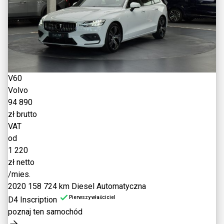
V60
Volvo
94 890
zł brutto
VAT
od
1 220
zł netto
/mies.
2020
158 724 km
Diesel
Automatyczna
Pierwszy właściciel
D4 Inscription
poznaj ten samochód