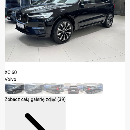
Volvo XC 60 B4 Core 2022
XC 60
Volvo
Zobacz całą galerię zdjęć (39)