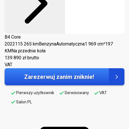
B4 Core
2022
115 265 km
Benzyna
Automatyczna
1 969 cm³
197
KM
Na przednie koła
139 890
zł brutto
VAT
Zarezerwuj zanim zniknie!
Pierwszy użytkownik
Serwisowany
VAT
Salon PL