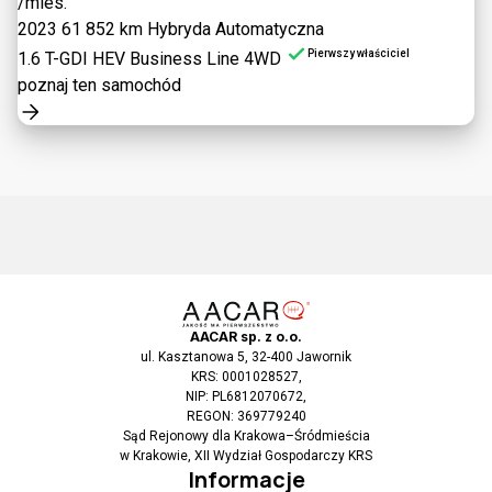
/mies.
2023
61 852 km
Hybryda
Automatyczna
Pierwszy właściciel
1.6 T-GDI HEV Business Line 4WD
poznaj ten samochód
AACAR sp. z o.o.
ul. Kasztanowa 5, 32-400 Jawornik
KRS: 0001028527,
NIP: PL6812070672,
REGON: 369779240
Sąd Rejonowy dla Krakowa–Śródmieścia
w Krakowie, XII Wydział Gospodarczy KRS
Informacje