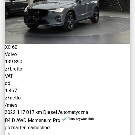
XC 60
Volvo
139 890
zł brutto
VAT
od
1 467
zł netto
/mies.
2022
117 817 km
Diesel
Automatyczna
Pierwszy właściciel
B4 D AWD Momentum Pro
poznaj ten samochód