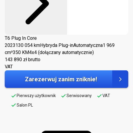
T6 Plug In Core
2023
130 054 km
Hybryda Plug-in
Automatyczna
1 969
cm³
350 KM
4x4 (dołączany automatycznie)
143 890
zł brutto
VAT
Zarezerwuj zanim zniknie!
Pierwszy użytkownik
Serwisowany
VAT
Salon PL