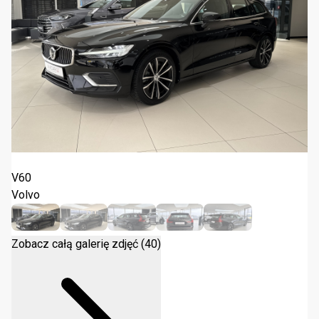
Volvo V60 T6 Plug In Core 2023
V60
Volvo
Zobacz całą galerię zdjęć (40)