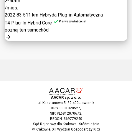
zł netto
/mies.
2022
83 511 km
Hybryda Plug-in
Automatyczna
Pierwszy właściciel
T4 Plug-In Hybrid Core
poznaj ten samochód
AACAR sp. z o.o.
ul. Kasztanowa 5, 32-400 Jawornik
KRS: 0001028527,
NIP: PL6812070672,
REGON: 369779240
Sąd Rejonowy dla Krakowa–Śródmieścia
w Krakowie, XII Wydział Gospodarczy KRS