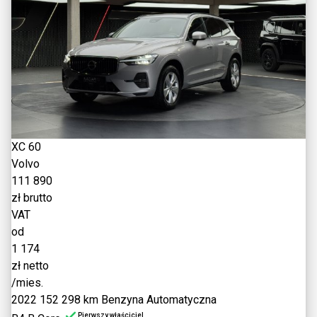
XC 60
Volvo
111 890
zł brutto
VAT
od
1 174
zł netto
/mies.
2022
152 298 km
Benzyna
Automatyczna
Pierwszy właściciel