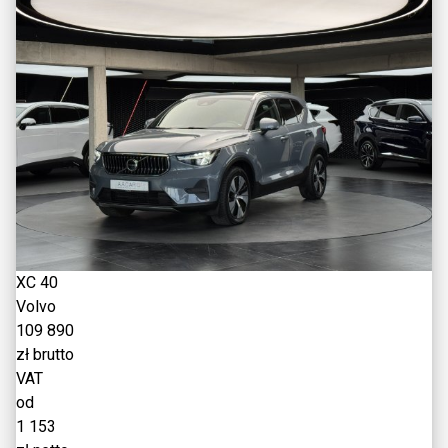
XC 40
Volvo
109 890
zł brutto
VAT
od
1 153