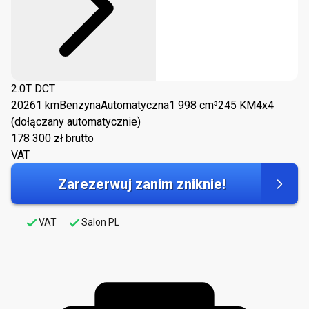
2.0T DCT
2026
1 km
Benzyna
Automatyczna
1 998 cm³
245 KM
4x4
(dołączany automatycznie)
178 300
zł brutto
VAT
Zarezerwuj zanim zniknie!
VAT
Salon PL