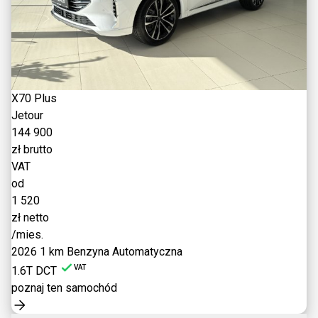
X70 Plus
Jetour
144 900
zł brutto
VAT
od
1 520
zł netto
/mies.
2026
1 km
Benzyna
Automatyczna
VAT
1.6T DCT
poznaj ten samochód