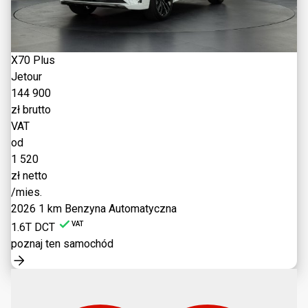
X70 Plus
Jetour
144 900
zł brutto
VAT
od
1 520
zł netto
/mies.
2026
1 km
Benzyna
Automatyczna
VAT
1.6T DCT
poznaj ten samochód