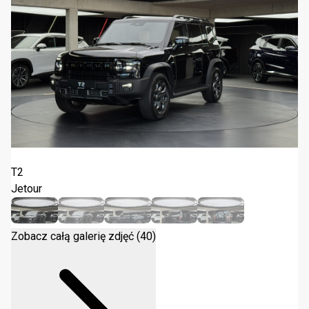
Jetour T2 2.0T DCT 2026
T2
Jetour
Zobacz całą galerię zdjęć (40)