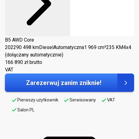
B5 AWD Core
2022
90 498 km
Diesel
Automatyczna
1 969 cm³
235 KM
4x4
(dołączany automatycznie)
166 890
zł brutto
VAT
Zarezerwuj zanim zniknie!
Pierwszy użytkownik
Serwisowany
VAT
Salon PL