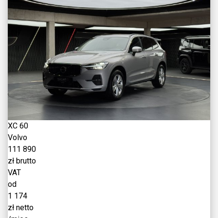
XC 60
Volvo
111 890
zł brutto
VAT
od
1 174
zł netto