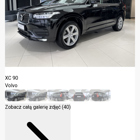
Volvo XC 90 B5 AWD Core 2022
XC 90
Volvo
Zobacz całą galerię zdjęć (40)