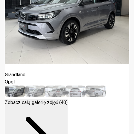
Opel Grandland Elegance Business 2023
Grandland
Opel
Zobacz całą galerię zdjęć (40)