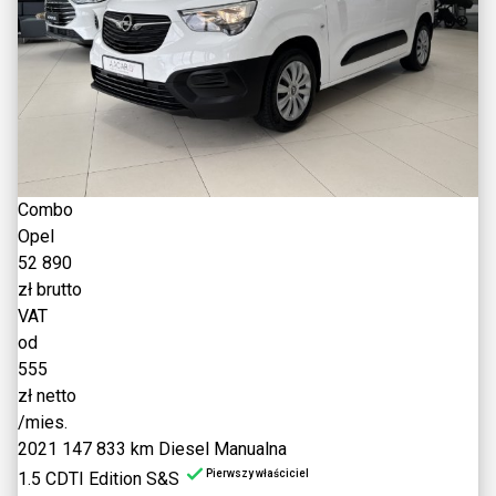
Combo
Opel
52 890
zł brutto
VAT
od
555
zł netto
/mies.
2021
147 833 km
Diesel
Manualna
Pierwszy właściciel
1.5 CDTI Edition S&S