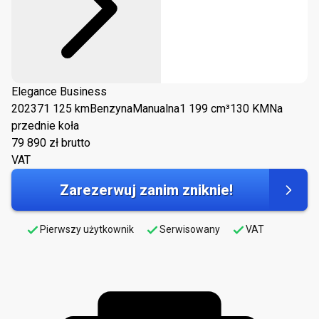
Elegance Business
2023
71 125 km
Benzyna
Manualna
1 199 cm³
130 KM
Na
przednie koła
79 890
zł brutto
VAT
Zarezerwuj zanim zniknie!
Pierwszy użytkownik
Serwisowany
VAT