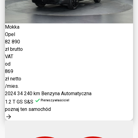
Mokka
Opel
82 890
zł brutto
VAT
od
869
zł netto
/mies.
2024
34 240 km
Benzyna
Automatyczna
Pierwszy właściciel
1.2 T GS S&S
poznaj ten samochód