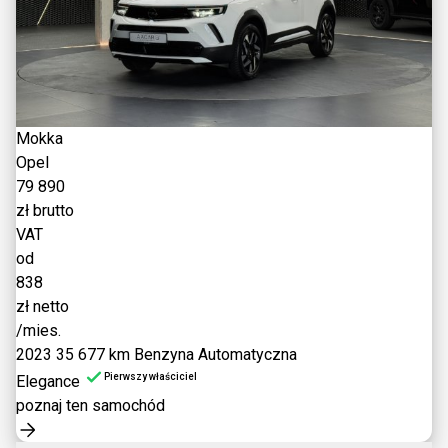
Mokka
Opel
79 890
zł brutto
VAT
od
838
zł netto
/mies.
2023
35 677 km
Benzyna
Automatyczna
Pierwszy właściciel
Elegance
poznaj ten samochód