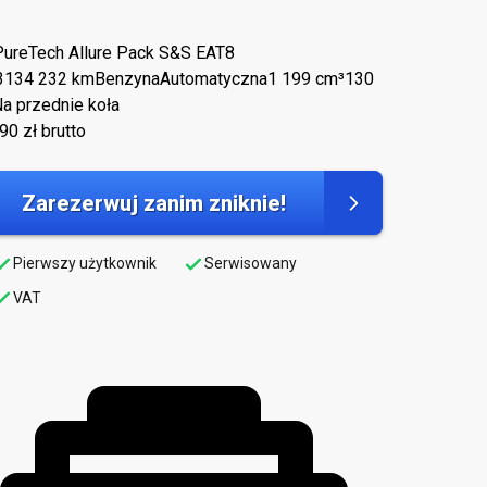
PureTech Allure Pack S&S EAT8
3
134 232 km
Benzyna
Automatyczna
1 199 cm³
130
a przednie koła
890
zł brutto
Zarezerwuj zanim zniknie!
Pierwszy użytkownik
Serwisowany
VAT