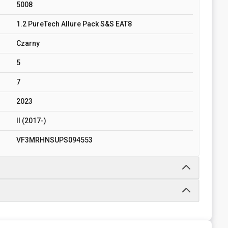
5008
1.2 PureTech Allure Pack S&S EAT8
Czarny
5
7
2023
II (2017-)
VF3MRHNSUPS094553