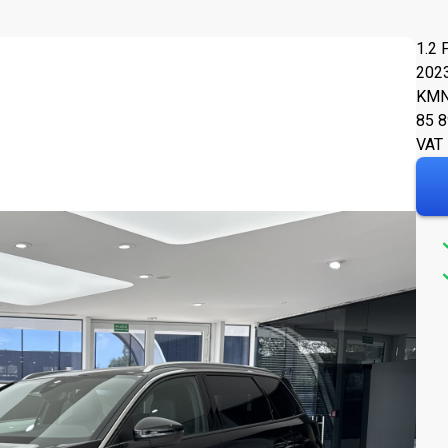
1.2 
202
KM
N
85 
VAT