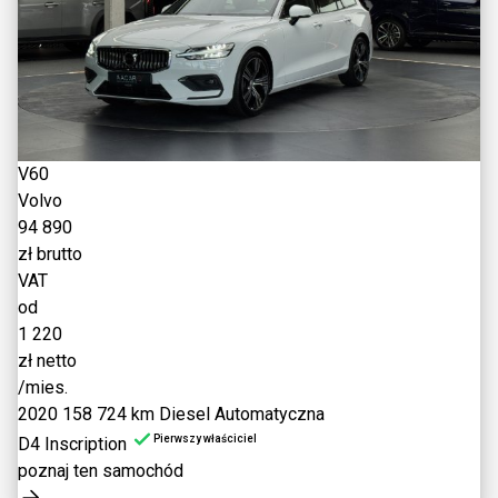
V60
Volvo
94 890
zł brutto
VAT
od
1 220
zł netto
/mies.
2020
158 724 km
Diesel
Automatyczna
Pierwszy właściciel
D4 Inscription
poznaj ten samochód