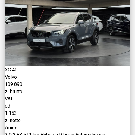
XC 40
Volvo
109 890
zł brutto
VAT
od
1 153
zł netto
/mies.
2022
83 511 km
Hybryda Plug-in
Automatyczna