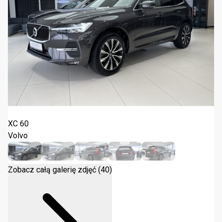
Volvo XC 60 B4 D Core 2022
XC 60
Volvo
Zobacz całą galerię zdjęć (40)