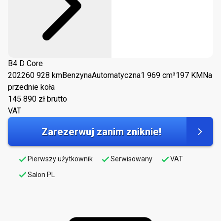
B4 D Core
2022
60 928 km
Benzyna
Automatyczna
1 969 cm³
197 KM
Na
przednie koła
145 890
zł brutto
VAT
Zarezerwuj zanim zniknie!
Pierwszy użytkownik
Serwisowany
VAT
Salon PL