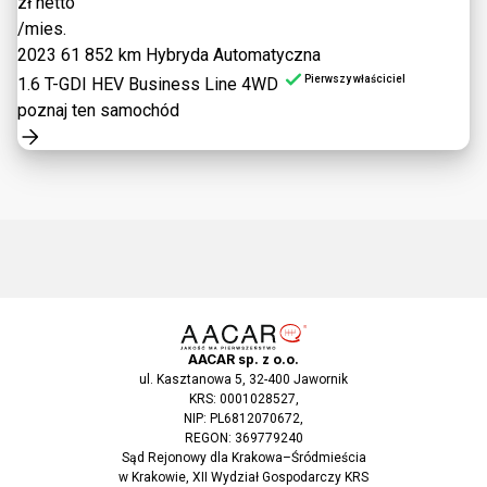
zł netto
/mies.
2023
61 852 km
Hybryda
Automatyczna
Pierwszy właściciel
1.6 T-GDI HEV Business Line 4WD
poznaj ten samochód
AACAR sp. z o.o.
ul. Kasztanowa 5, 32-400 Jawornik
KRS: 0001028527,
NIP: PL6812070672,
REGON: 369779240
Sąd Rejonowy dla Krakowa–Śródmieścia
w Krakowie, XII Wydział Gospodarczy KRS