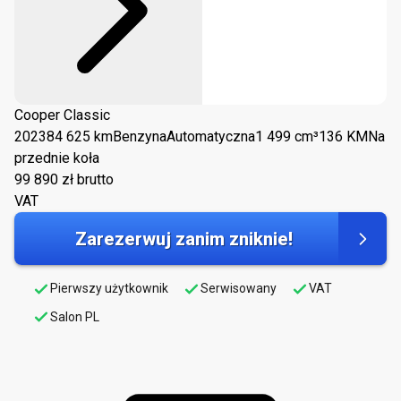
Cooper Classic
2023
84 625 km
Benzyna
Automatyczna
1 499 cm³
136 KM
Na
przednie koła
99 890
zł brutto
VAT
Zarezerwuj zanim zniknie!
Pierwszy użytkownik
Serwisowany
VAT
Salon PL