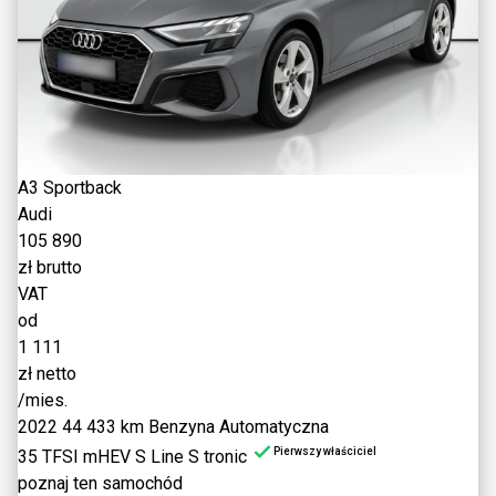
A3 Sportback
Audi
105 890
zł brutto
VAT
od
1 111
zł netto
/mies.
2022
44 433 km
Benzyna
Automatyczna
Pierwszy właściciel
35 TFSI mHEV S Line S tronic
poznaj ten samochód