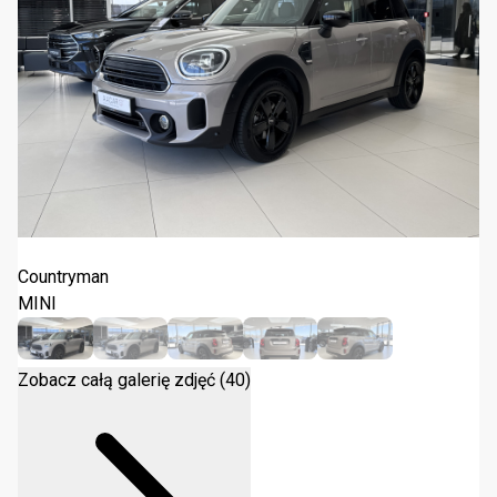
MINI Countryman Cooper Classic 2023
Countryman
MINI
Zobacz całą galerię zdjęć (40)