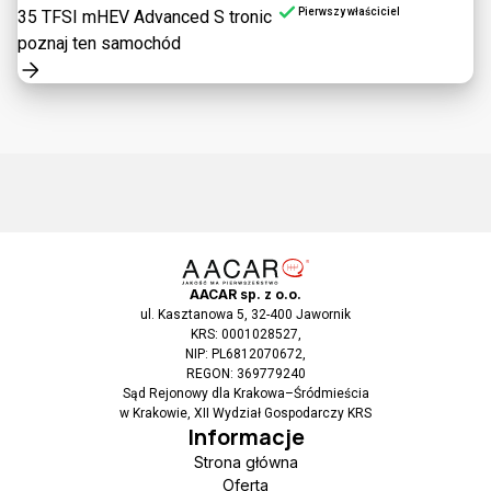
Pierwszy właściciel
35 TFSI mHEV Advanced S tronic
poznaj ten samochód
AACAR sp. z o.o.
ul. Kasztanowa 5, 32-400 Jawornik
KRS: 0001028527,
NIP: PL6812070672,
REGON: 369779240
Sąd Rejonowy dla Krakowa–Śródmieścia
w Krakowie, XII Wydział Gospodarczy KRS
Informacje
Strona główna
Oferta