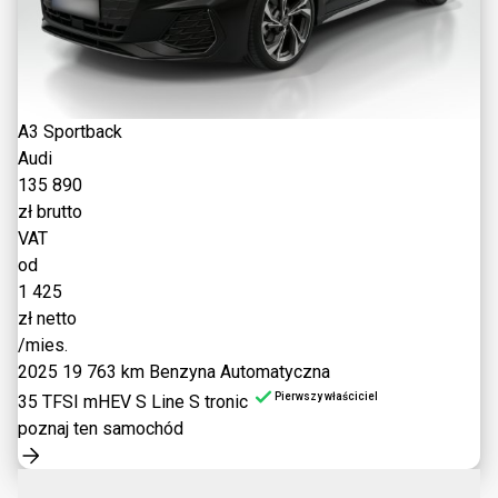
A3 Sportback
Audi
135 890
zł brutto
VAT
od
1 425
zł netto
/mies.
2025
19 763 km
Benzyna
Automatyczna
Pierwszy właściciel
35 TFSI mHEV S Line S tronic
poznaj ten samochód