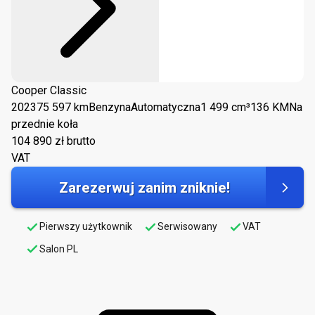
Cooper Classic
2023
75 597 km
Benzyna
Automatyczna
1 499 cm³
136 KM
Na
przednie koła
104 890
zł brutto
VAT
Zarezerwuj zanim zniknie!
Pierwszy użytkownik
Serwisowany
VAT
Salon PL