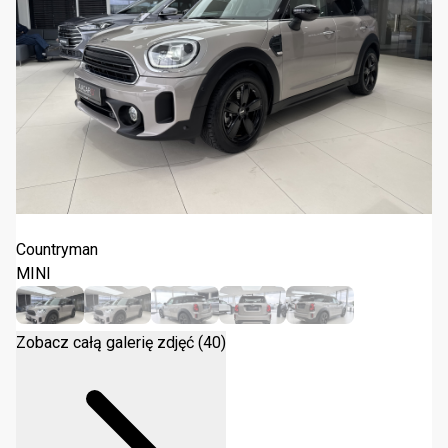
MINI Countryman Cooper Classic 2023
Countryman
MINI
Zobacz całą galerię zdjęć (40)