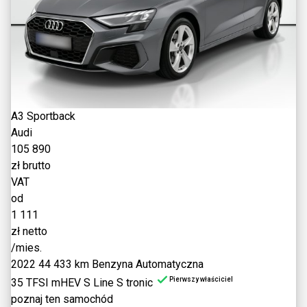
A3 Sportback
Audi
105 890
zł brutto
VAT
od
1 111
zł netto
/mies.
2022
44 433 km
Benzyna
Automatyczna
Pierwszy właściciel
35 TFSI mHEV S Line S tronic
poznaj ten samochód