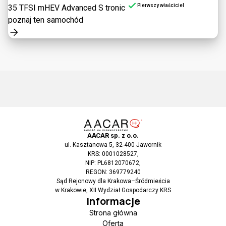
Pierwszy właściciel
35 TFSI mHEV Advanced S tronic
poznaj ten samochód
AACAR sp. z o.o.
ul. Kasztanowa 5, 32-400 Jawornik
KRS: 0001028527,
NIP: PL6812070672,
REGON: 369779240
Sąd Rejonowy dla Krakowa–Śródmieścia
w Krakowie, XII Wydział Gospodarczy KRS
Informacje
Strona główna
Oferta