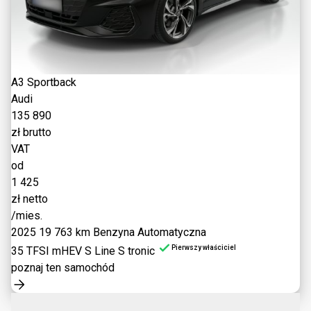
A3 Sportback
Audi
135 890
zł brutto
VAT
od
1 425
zł netto
/mies.
2025
19 763 km
Benzyna
Automatyczna
Pierwszy właściciel
35 TFSI mHEV S Line S tronic
poznaj ten samochód