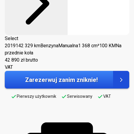
Select
2019
142 329 km
Benzyna
Manualna
1 368 cm³
100 KM
Na
przednie koła
42 890
zł brutto
VAT
Zarezerwuj zanim zniknie!
Pierwszy użytkownik
Serwisowany
VAT