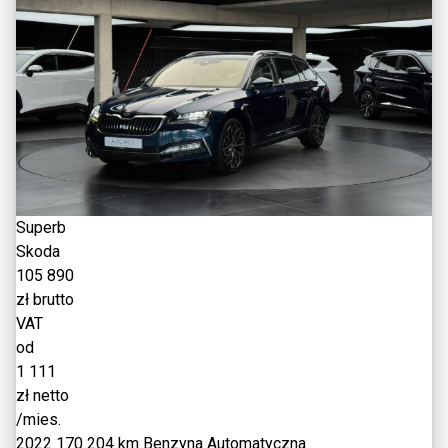
Superb
Skoda
105 890
zł brutto
VAT
od
1 111
zł netto
/mies.
2022
170 204 km
Benzyna
Automatyczna