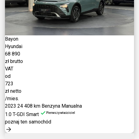
Bayon
Hyundai
68 890
zł brutto
VAT
od
723
zł netto
/mies.
2023
24 408 km
Benzyna
Manualna
Pierwszy właściciel
1.0 T-GDI Smart
poznaj ten samochód