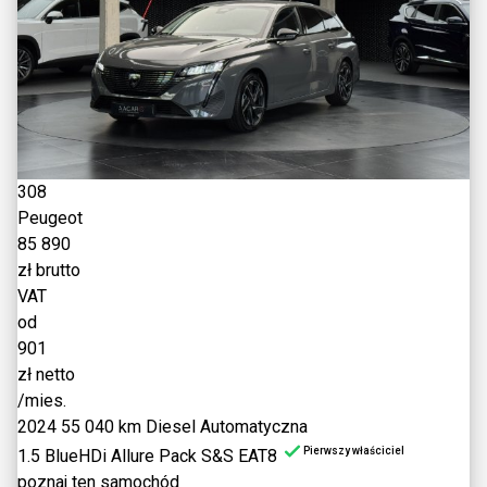
308
Peugeot
85 890
zł brutto
VAT
od
901
zł netto
/mies.
2024
55 040 km
Diesel
Automatyczna
Pierwszy właściciel
1.5 BlueHDi Allure Pack S&S EAT8
poznaj ten samochód