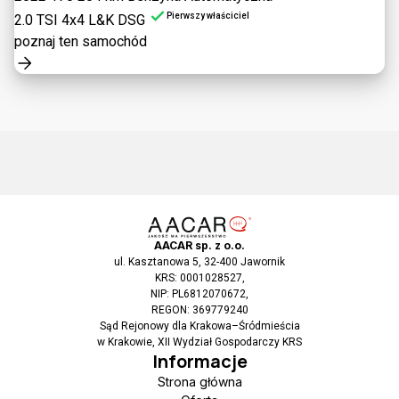
Pierwszy właściciel
2.0 TSI 4x4 L&K DSG
poznaj ten samochód
AACAR sp. z o.o.
ul. Kasztanowa 5, 32-400 Jawornik
KRS: 0001028527,
NIP: PL6812070672,
REGON: 369779240
Sąd Rejonowy dla Krakowa–Śródmieścia
w Krakowie, XII Wydział Gospodarczy KRS
Informacje
Strona główna