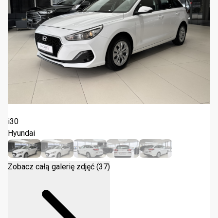
Hyundai i30 Select 2019
i30
Hyundai
Zobacz całą galerię zdjęć (37)