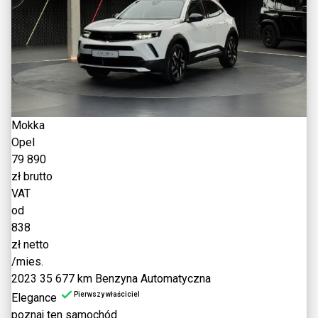
Mokka
Opel
79 890
zł brutto
VAT
od
838
zł netto
/mies.
2023
35 677 km
Benzyna
Automatyczna
Pierwszy właściciel
Elegance
poznaj ten samochód