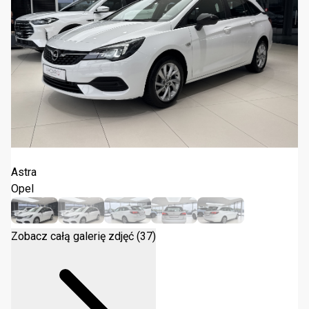
Opel Astra 1.5 CDTI Edition S&S 2021
Astra
Opel
Zobacz całą galerię zdjęć (37)