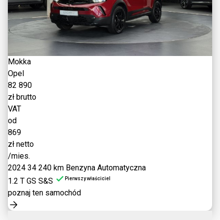
Mokka
Opel
82 890
zł brutto
VAT
od
869
zł netto
/mies.
2024
34 240 km
Benzyna
Automatyczna
Pierwszy właściciel
1.2 T GS S&S
poznaj ten samochód