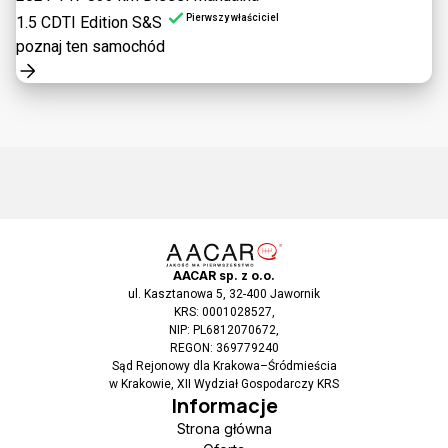
Pierwszy właściciel
1.5 CDTI Edition S&S
poznaj ten samochód
AACAR sp. z o.o.
ul. Kasztanowa 5, 32-400 Jawornik
KRS: 0001028527,
NIP: PL6812070672,
REGON: 369779240
Sąd Rejonowy dla Krakowa–Śródmieścia
w Krakowie, XII Wydział Gospodarczy KRS
Informacje
Strona główna