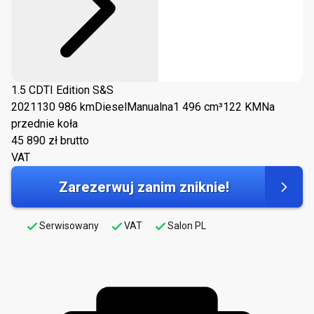
1.5 CDTI Edition S&S
2021
130 986 km
Diesel
Manualna
1 496 cm³
122 KM
Na
przednie koła
45 890
zł brutto
VAT
Zarezerwuj zanim zniknie!
Serwisowany
VAT
Salon PL