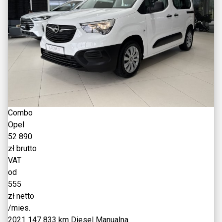
Combo
Opel
52 890
zł brutto
VAT
od
555
zł netto
/mies.
2021
147 833 km
Diesel
Manualna