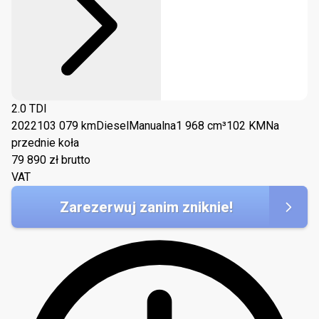
2.0 TDI
2022
103 079 km
Diesel
Manualna
1 968 cm³
102 KM
Na
przednie koła
79 890
zł brutto
VAT
Zarezerwuj zanim zniknie!