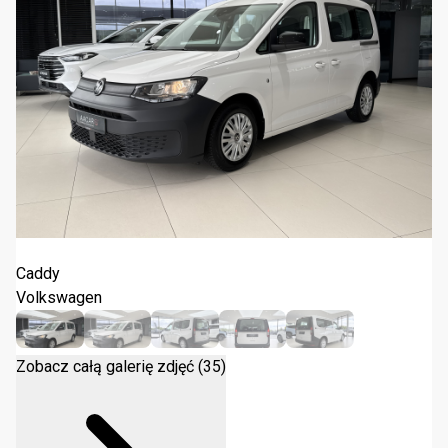
Volkswagen Caddy 2.0 TDI 2022
Caddy
Volkswagen
Zobacz całą galerię zdjęć (35)