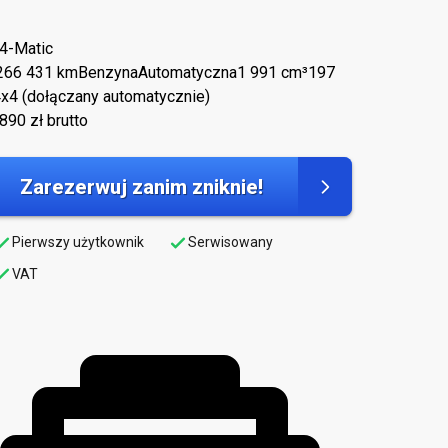
4-Matic
2
66 431 km
Benzyna
Automatyczna
1 991 cm³
197
x4 (dołączany automatycznie)
 890
zł brutto
Zarezerwuj zanim zniknie!
Pierwszy użytkownik
Serwisowany
VAT