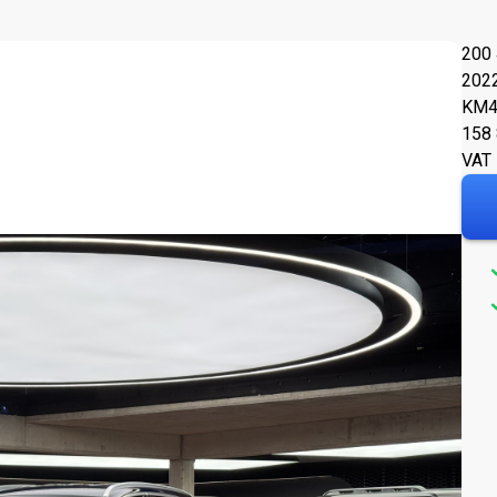
200 
202
KM
4
158
VAT