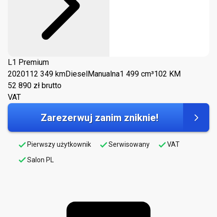
L1 Premium
2020
112 349 km
Diesel
Manualna
1 499 cm³
102 KM
52 890
zł brutto
VAT
Zarezerwuj zanim zniknie!
Pierwszy użytkownik
Serwisowany
VAT
Salon PL