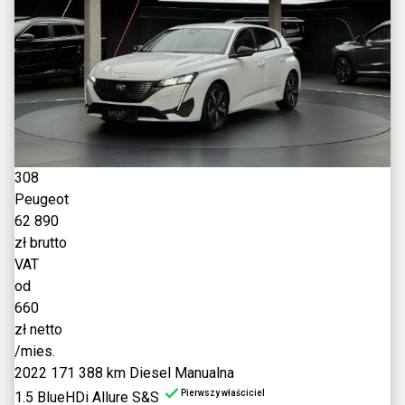
308
Peugeot
62 890
zł brutto
VAT
od
660
zł netto
/mies.
2022
171 388 km
Diesel
Manualna
Pierwszy właściciel
1.5 BlueHDi Allure S&S