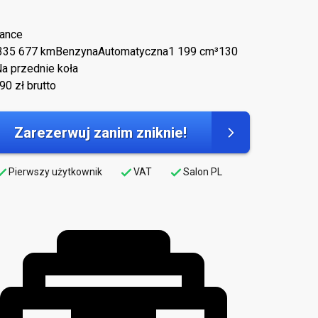
ance
3
35 677 km
Benzyna
Automatyczna
1 199 cm³
130
a przednie koła
890
zł brutto
Zarezerwuj zanim zniknie!
Pierwszy użytkownik
VAT
Salon PL