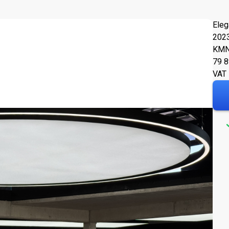
Eleg
202
KM
N
79 
VAT