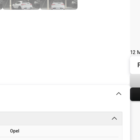
12 M
Opel