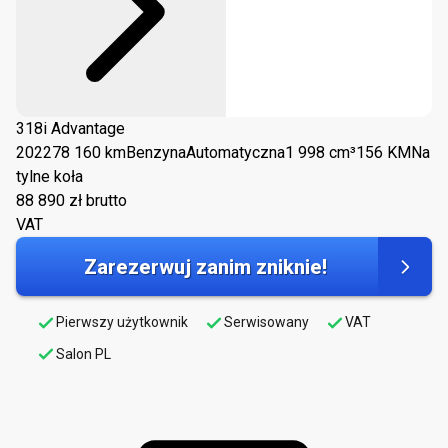
318i Advantage
2022
78 160 km
Benzyna
Automatyczna
1 998 cm³
156 KM
Na
tylne koła
88 890
zł brutto
VAT
Zarezerwuj zanim zniknie!
Pierwszy użytkownik
Serwisowany
VAT
Salon PL