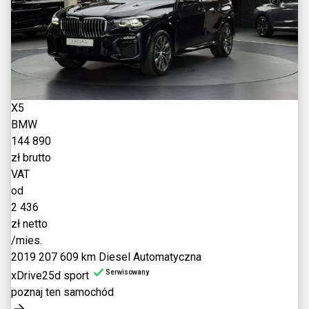
X5
BMW
144 890
zł brutto
VAT
od
2 436
zł netto
/mies.
2019
207 609 km
Diesel
Automatyczna
Serwisowany
xDrive25d sport
poznaj ten samochód