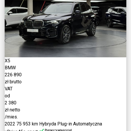
X5
BMW
226 890
zł brutto
VAT
od
2 380
zł netto
/mies.
2022
75 953 km
Hybryda Plug-in
Automatyczna
Pierwszy właściciel