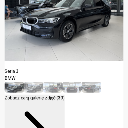
BMW Seria 3 318i Advantage 2022
Seria 3
BMW
Zobacz całą galerię zdjęć (39)