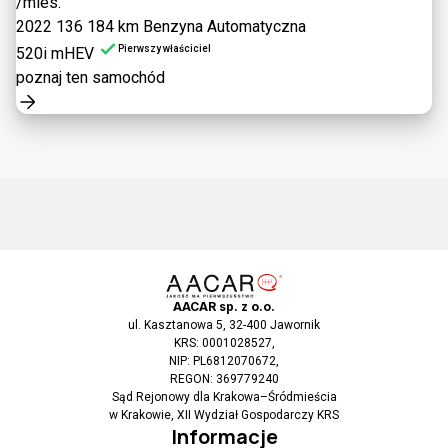
/mies.
2022
136 184 km
Benzyna
Automatyczna
Pierwszy właściciel
520i mHEV
poznaj ten samochód
AACAR sp. z o.o.
ul. Kasztanowa 5, 32-400 Jawornik
KRS: 0001028527,
NIP: PL6812070672,
REGON: 369779240
Sąd Rejonowy dla Krakowa–Śródmieścia
w Krakowie, XII Wydział Gospodarczy KRS
Informacje