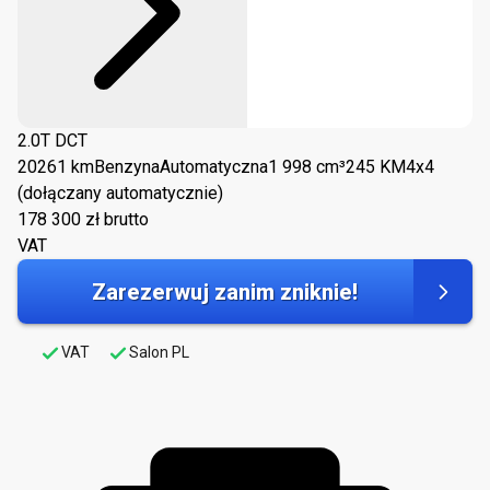
2.0T DCT
2026
1 km
Benzyna
Automatyczna
1 998 cm³
245 KM
4x4
(dołączany automatycznie)
178 300
zł brutto
VAT
Zarezerwuj zanim zniknie!
VAT
Salon PL