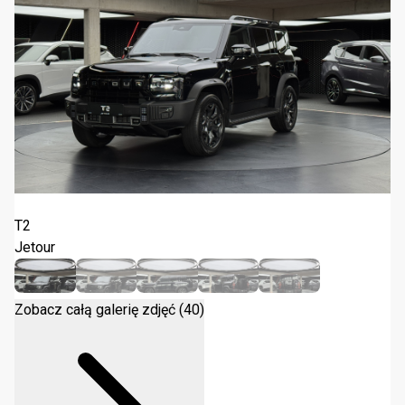
Jetour T2 2.0T DCT 2026
T2
Jetour
Zobacz całą galerię zdjęć (40)