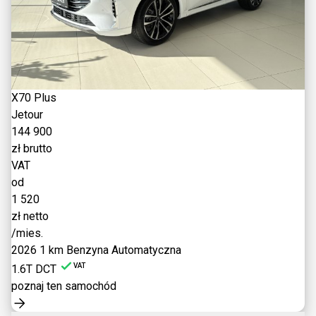
X70 Plus
Jetour
144 900
zł brutto
VAT
od
1 520
zł netto
/mies.
2026
1 km
Benzyna
Automatyczna
VAT
1.6T DCT
poznaj ten samochód