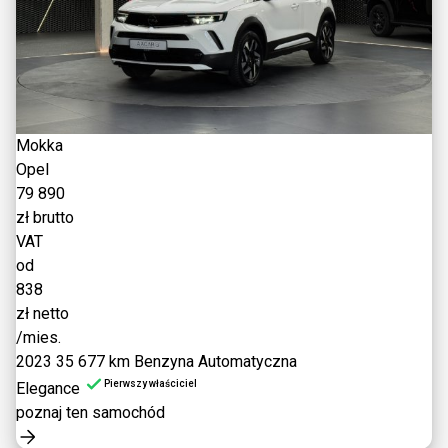
Mokka
Opel
79 890
zł brutto
VAT
od
838
zł netto
/mies.
2023
35 677 km
Benzyna
Automatyczna
Pierwszy właściciel
Elegance
poznaj ten samochód