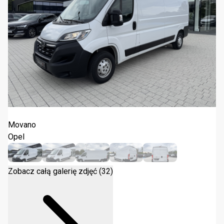
Opel Movano L3H2 2024
Movano
Opel
Zobacz całą galerię zdjęć (32)