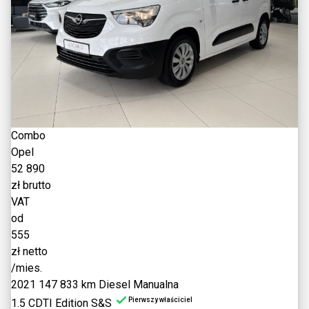
Combo
Opel
52 890
zł brutto
VAT
od
555
zł netto
/mies.
2021
147 833 km
Diesel
Manualna
Pierwszy właściciel
1.5 CDTI Edition S&S