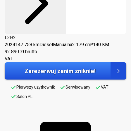
L3H2
2024
147 758 km
Diesel
Manualna
2 179 cm³
140 KM
92 890
zł brutto
VAT
Zarezerwuj zanim zniknie!
Pierwszy użytkownik
Serwisowany
VAT
Salon PL