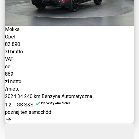
Mokka
Opel
82 890
zł brutto
VAT
od
869
zł netto
/mies.
2024
34 240 km
Benzyna
Automatyczna
Pierwszy właściciel
1.2 T GS S&S
poznaj ten samochód