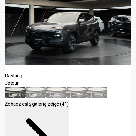
Jetour Dashing 1.6T DCT 2026
Dashing
Jetour
Zobacz całą galerię zdjęć (41)