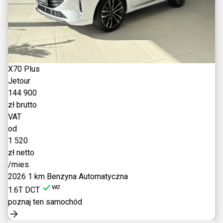
X70 Plus
Jetour
144 900
zł brutto
VAT
od
1 520
zł netto
/mies.
2026
1 km
Benzyna
Automatyczna
VAT
1.6T DCT
poznaj ten samochód