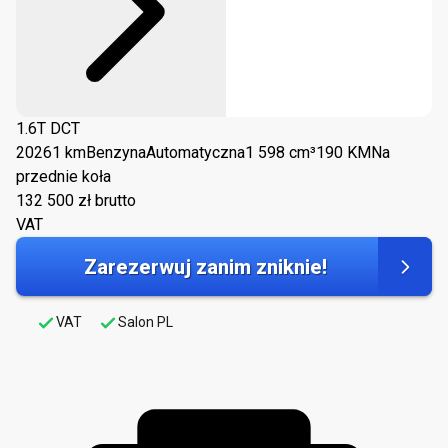
1.6T DCT
2026
1 km
Benzyna
Automatyczna
1 598 cm³
190 KM
Na
przednie koła
132 500
zł brutto
VAT
Zarezerwuj zanim zniknie!
VAT
Salon PL