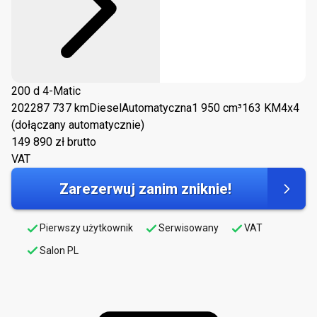
200 d 4-Matic
2022
87 737 km
Diesel
Automatyczna
1 950 cm³
163 KM
4x4
(dołączany automatycznie)
149 890
zł brutto
VAT
Zarezerwuj zanim zniknie!
Pierwszy użytkownik
Serwisowany
VAT
Salon PL