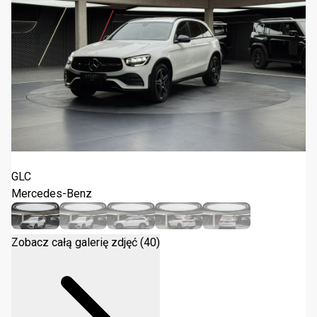
Mercedes-Benz GLC 200 d 4-Matic 2022
GLC
Mercedes-Benz
Zobacz całą galerię zdjęć (40)