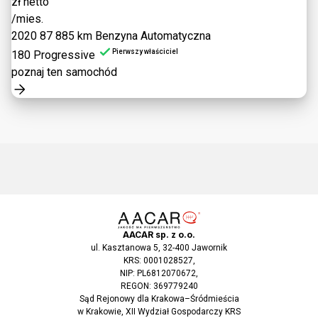
zł netto
/mies.
2020
87 885 km
Benzyna
Automatyczna
Pierwszy właściciel
180 Progressive
poznaj ten samochód
AACAR sp. z o.o.
ul. Kasztanowa 5, 32-400 Jawornik
KRS: 0001028527,
NIP: PL6812070672,
REGON: 369779240
Sąd Rejonowy dla Krakowa–Śródmieścia
w Krakowie, XII Wydział Gospodarczy KRS