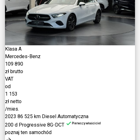
Klasa A
Mercedes-Benz
109 890
zł brutto
VAT
od
1 153
zł netto
/mies.
2023
86 525 km
Diesel
Automatyczna
Pierwszy właściciel
200 d Progressive 8G-DCT
poznaj ten samochód