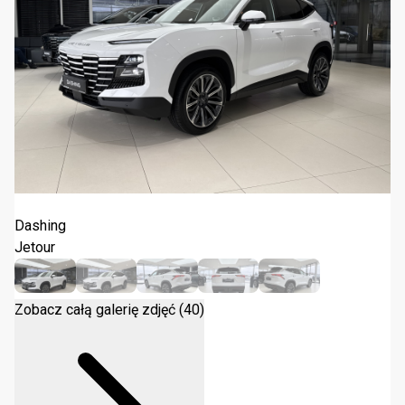
Jetour Dashing 1.5T DCT 2026
Dashing
Jetour
Zobacz całą galerię zdjęć (40)