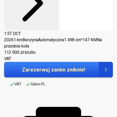
1.5T DCT
2026
1 km
Benzyna
Automatyczna
1 498 cm³
147 KM
Na
przednie koła
112 900
zł brutto
VAT
Zarezerwuj zanim zniknie!
VAT
Salon PL