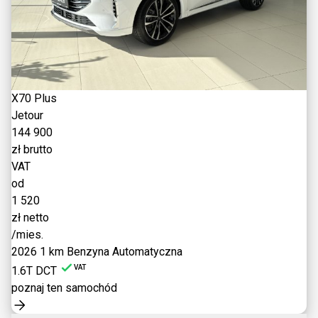
X70 Plus
Jetour
144 900
zł brutto
VAT
od
1 520
zł netto
/mies.
2026
1 km
Benzyna
Automatyczna
VAT
1.6T DCT
poznaj ten samochód