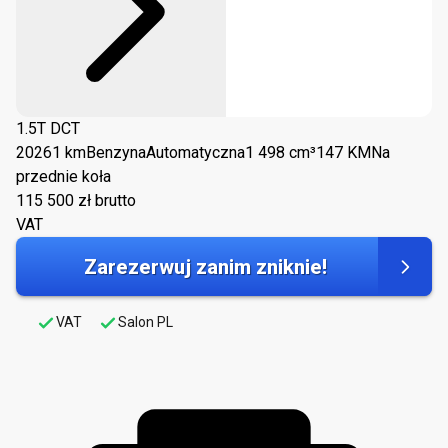
1.5T DCT
2026
1 km
Benzyna
Automatyczna
1 498 cm³
147 KM
Na
przednie koła
115 500
zł brutto
VAT
Zarezerwuj zanim zniknie!
VAT
Salon PL