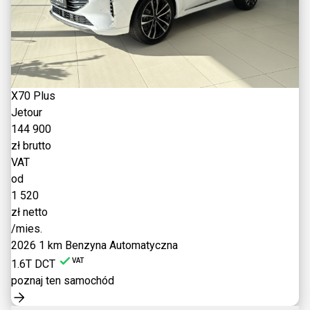
X70 Plus
Jetour
144 900
zł brutto
VAT
od
1 520
zł netto
/mies.
2026
1 km
Benzyna
Automatyczna
VAT
1.6T DCT
poznaj ten samochód