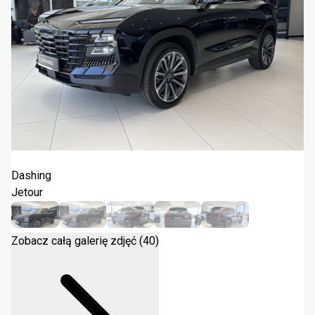
Jetour Dashing 1.5T DCT 2026
Dashing
Jetour
Zobacz całą galerię zdjęć (40)