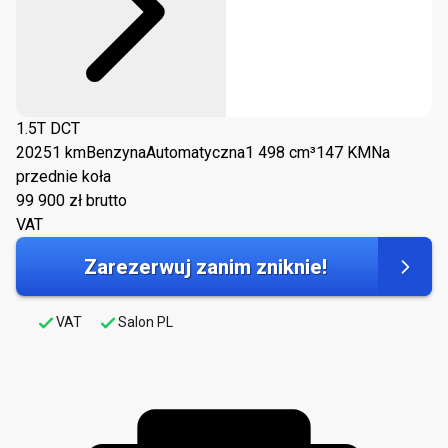
1.5T DCT
2025
1 km
Benzyna
Automatyczna
1 498 cm³
147 KM
Na
przednie koła
99 900
zł brutto
VAT
Zarezerwuj zanim zniknie!
VAT
Salon PL