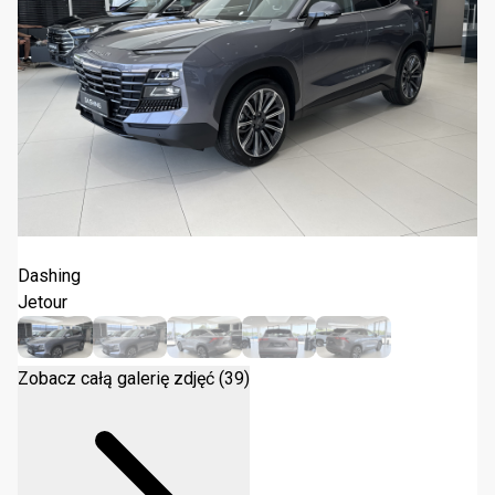
Jetour Dashing 1.5T DCT 2025
Dashing
Jetour
Zobacz całą galerię zdjęć (39)