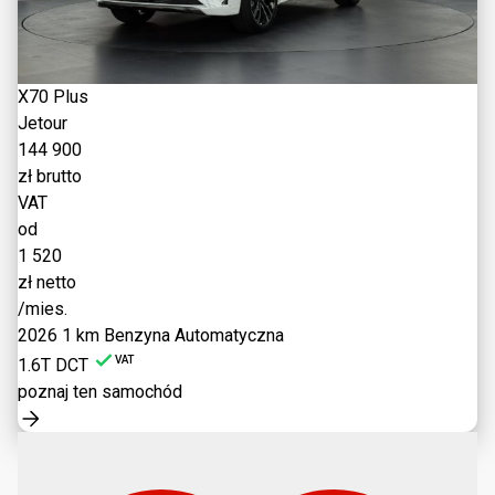
X70 Plus
Jetour
144 900
zł brutto
VAT
od
1 520
zł netto
/mies.
2026
1 km
Benzyna
Automatyczna
VAT
1.6T DCT
poznaj ten samochód