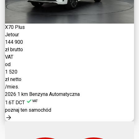
X70 Plus
Jetour
144 900
zł brutto
VAT
od
1 520
zł netto
/mies.
2026
1 km
Benzyna
Automatyczna
VAT
1.6T DCT
poznaj ten samochód