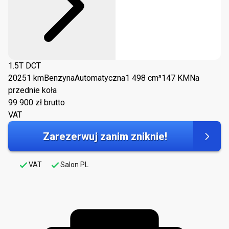
1.5T DCT
2025
1 km
Benzyna
Automatyczna
1 498 cm³
147 KM
Na
przednie koła
99 900
zł brutto
VAT
Zarezerwuj zanim zniknie!
VAT
Salon PL