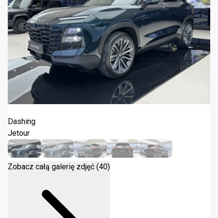
Jetour Dashing 1.5T DCT 2025
Dashing
Jetour
Zobacz całą galerię zdjęć (40)