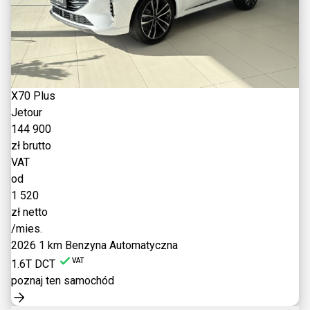
X70 Plus
Jetour
144 900
zł brutto
VAT
od
1 520
zł netto
/mies.
2026
1 km
Benzyna
Automatyczna
VAT
1.6T DCT
poznaj ten samochód