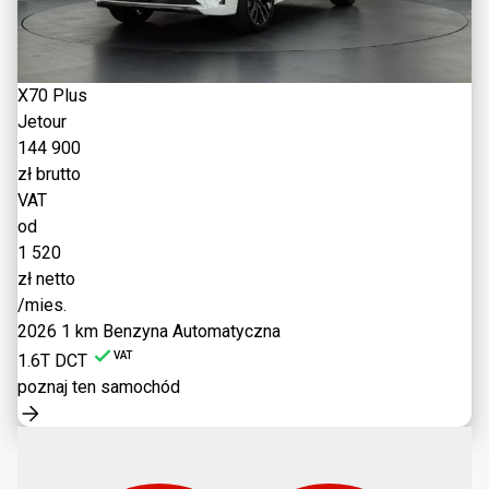
X70 Plus
Jetour
144 900
zł brutto
VAT
od
1 520
zł netto
/mies.
2026
1 km
Benzyna
Automatyczna
VAT
1.6T DCT
poznaj ten samochód