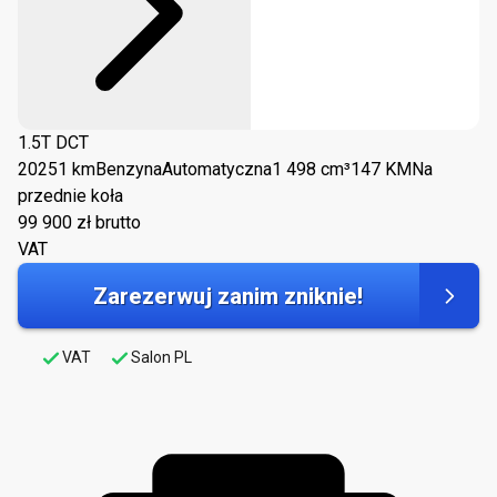
1.5T DCT
2025
1 km
Benzyna
Automatyczna
1 498 cm³
147 KM
Na
przednie koła
99 900
zł brutto
VAT
Zarezerwuj zanim zniknie!
VAT
Salon PL