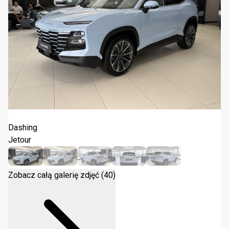
Jetour Dashing 1.5T DCT 2025
Dashing
Jetour
Zobacz całą galerię zdjęć (40)