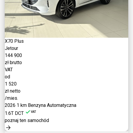
X70 Plus
Jetour
144 900
zł brutto
VAT
od
1 520
zł netto
/mies.
2026
1 km
Benzyna
Automatyczna
VAT
1.6T DCT
poznaj ten samochód