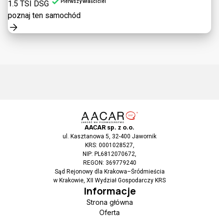
Pierwszy właściciel
1.5 TSI DSG
poznaj ten samochód
AACAR sp. z o.o.
ul. Kasztanowa 5, 32-400 Jawornik
KRS: 0001028527,
NIP: PL6812070672,
REGON: 369779240
Sąd Rejonowy dla Krakowa–Śródmieścia
w Krakowie, XII Wydział Gospodarczy KRS
Informacje
Strona główna
Oferta