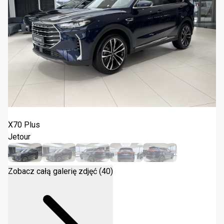
Jetour X70 Plus 1.5T DCT 2025
X70 Plus
Jetour
Zobacz całą galerię zdjęć (40)