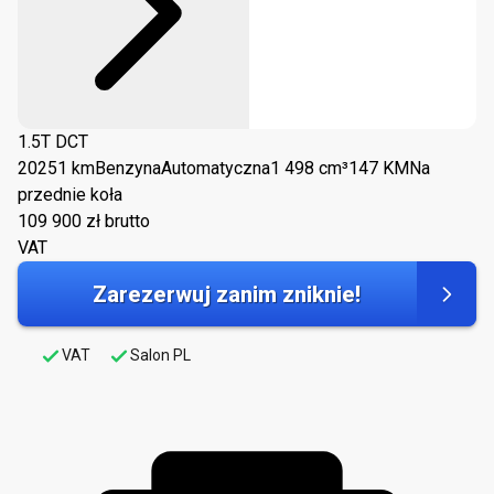
1.5T DCT
2025
1 km
Benzyna
Automatyczna
1 498 cm³
147 KM
Na
przednie koła
109 900
zł brutto
VAT
Zarezerwuj zanim zniknie!
VAT
Salon PL