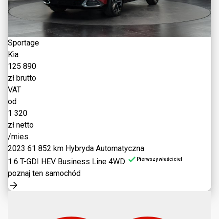
Sportage
Kia
125 890
zł brutto
VAT
od
1 320
zł netto
/mies.
2023
61 852 km
Hybryda
Automatyczna
Pierwszy właściciel
1.6 T-GDI HEV Business Line 4WD
poznaj ten samochód