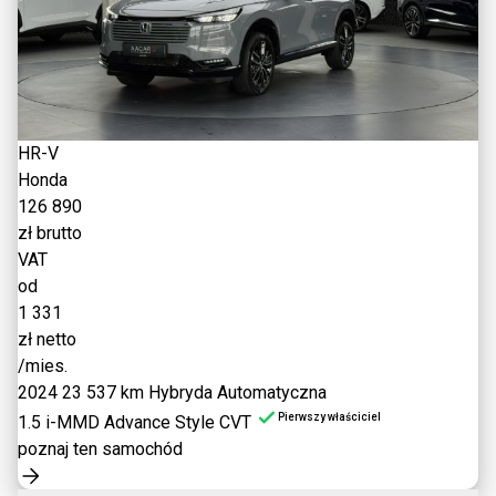
HR-V
Honda
126 890
zł brutto
VAT
od
1 331
zł netto
/mies.
2024
23 537 km
Hybryda
Automatyczna
Pierwszy właściciel
1.5 i-MMD Advance Style CVT
poznaj ten samochód