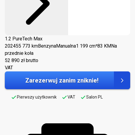
1.2 PureTech Max
2024
55 773 km
Benzyna
Manualna
1 199 cm³
83 KM
Na
przednie koła
52 890
zł brutto
VAT
Zarezerwuj zanim zniknie!
Pierwszy użytkownik
VAT
Salon PL