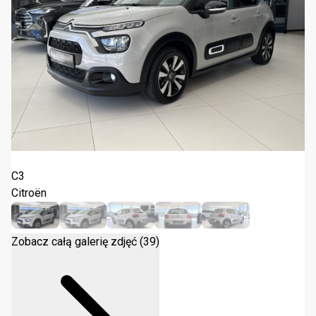
Citroën C3 1.2 PureTech Max 2024
C3
Citroën
Zobacz całą galerię zdjęć (39)