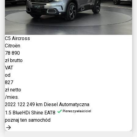
C5 Aircross
Citroën
78 890
zł brutto
VAT
od
827
zł netto
/mies.
2022
122 249 km
Diesel
Automatyczna
Pierwszy właściciel
1.5 BlueHDi Shine EAT8
poznaj ten samochód