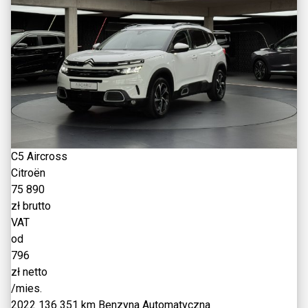
C5 Aircross
Citroën
75 890
zł brutto
VAT
od
796
zł netto
/mies.
2022
136 351 km
Benzyna
Automatyczna