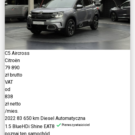
C5 Aircross
Citroën
79 890
zł brutto
VAT
od
838
zł netto
/mies.
2022
83 650 km
Diesel
Automatyczna
Pierwszy właściciel
1.5 BlueHDi Shine EAT8
poznaj ten samochód