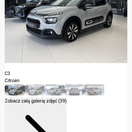
Citroën C3 1.2 PureTech Max 2024
C3
Citroën
Zobacz całą galerię zdjęć (39)