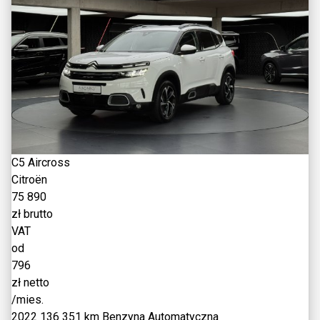
C5 Aircross
Citroën
75 890
zł brutto
VAT
od
796
zł netto
/mies.
2022
136 351 km
Benzyna
Automatyczna