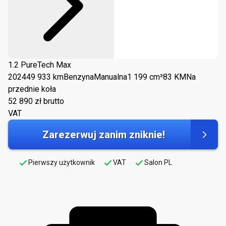
1.2 PureTech Max
2024
49 933 km
Benzyna
Manualna
1 199 cm³
83 KM
Na
przednie koła
52 890
zł brutto
VAT
Zarezerwuj zanim zniknie!
Pierwszy użytkownik
VAT
Salon PL