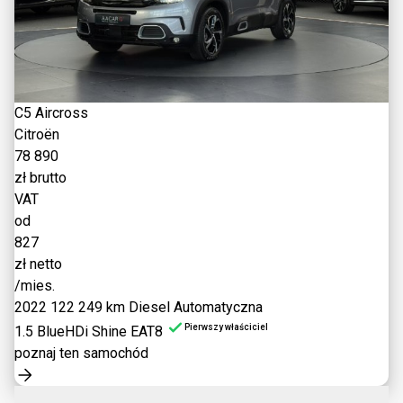
C5 Aircross
Citroën
78 890
zł brutto
VAT
od
827
zł netto
/mies.
2022
122 249 km
Diesel
Automatyczna
Pierwszy właściciel
1.5 BlueHDi Shine EAT8
poznaj ten samochód