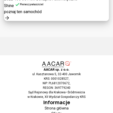
Pierwszy właściciel
Shine
poznaj ten samochód
AACAR sp. z o.o.
ul. Kasztanowa 5, 32-400 Jawornik
KRS: 0001028527,
NIP: PL6812070672,
REGON: 369779240
Sąd Rejonowy dla Krakowa–Śródmieścia
w Krakowie, XII Wydział Gospodarczy KRS
Informacje
Strona główna