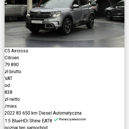
C5 Aircross
Citroën
79 890
zł brutto
VAT
od
838
zł netto
/mies.
2022
83 650 km
Diesel
Automatyczna
Pierwszy właściciel
1.5 BlueHDi Shine EAT8
poznaj ten samochód