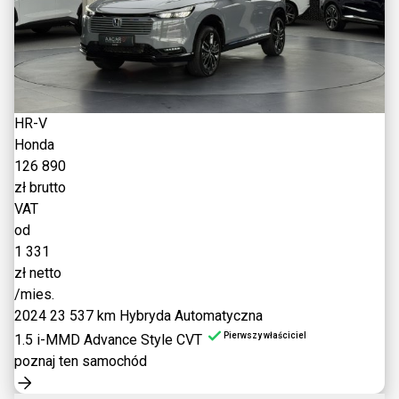
HR-V
Honda
126 890
zł brutto
VAT
od
1 331
zł netto
/mies.
2024
23 537 km
Hybryda
Automatyczna
Pierwszy właściciel
1.5 i-MMD Advance Style CVT
poznaj ten samochód