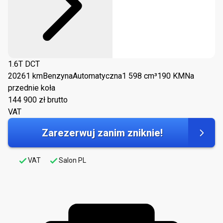
1.6T DCT
2026
1 km
Benzyna
Automatyczna
1 598 cm³
190 KM
Na
przednie koła
144 900
zł brutto
VAT
Zarezerwuj zanim zniknie!
VAT
Salon PL