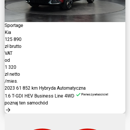
Sportage
Kia
125 890
zł brutto
VAT
od
1 320
zł netto
/mies.
2023
61 852 km
Hybryda
Automatyczna
Pierwszy właściciel
1.6 T-GDI HEV Business Line 4WD
poznaj ten samochód