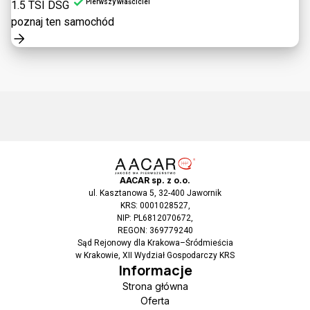
Pierwszy właściciel
1.5 TSI DSG
poznaj ten samochód
AACAR sp. z o.o.
ul. Kasztanowa 5, 32-400 Jawornik
KRS: 0001028527,
NIP: PL6812070672,
REGON: 369779240
Sąd Rejonowy dla Krakowa–Śródmieścia
w Krakowie, XII Wydział Gospodarczy KRS
Informacje
Strona główna
Oferta