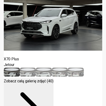
Jetour X70 Plus 1.6T DCT 2026
X70 Plus
Jetour
Zobacz całą galerię zdjęć (40)