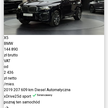
X5
BMW
144 890
zł brutto
VAT
od
2 436
zł netto
/mies.
2019
207 609 km
Diesel
Automatyczna
Serwisowany
xDrive25d sport
poznaj ten samochód