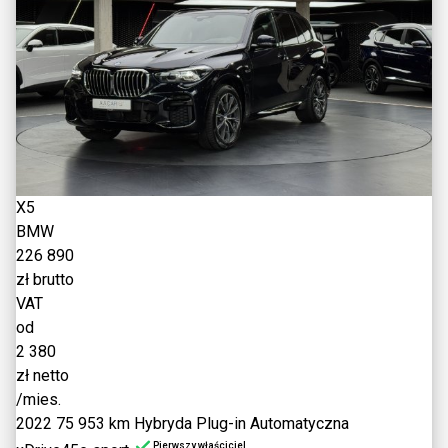
X5
BMW
226 890
zł brutto
VAT
od
2 380
zł netto
/mies.
2022
75 953 km
Hybryda Plug-in
Automatyczna
Pierwszy właściciel