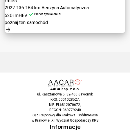
/mies.
2022
136 184 km
Benzyna
Automatyczna
Pierwszy właściciel
520i mHEV
poznaj ten samochód
AACAR sp. z o.o.
ul. Kasztanowa 5, 32-400 Jawornik
KRS: 0001028527,
NIP: PL6812070672,
REGON: 369779240
Sąd Rejonowy dla Krakowa–Śródmieścia
w Krakowie, XII Wydział Gospodarczy KRS
Informacje