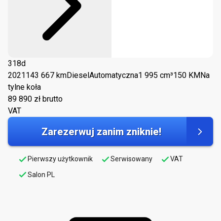
318d
2021
143 667 km
Diesel
Automatyczna
1 995 cm³
150 KM
Na
tylne koła
89 890
zł brutto
VAT
Zarezerwuj zanim zniknie!
Pierwszy użytkownik
Serwisowany
VAT
Salon PL