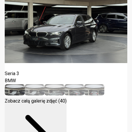
BMW Seria 3 318d 2021
Seria 3
BMW
Zobacz całą galerię zdjęć (40)