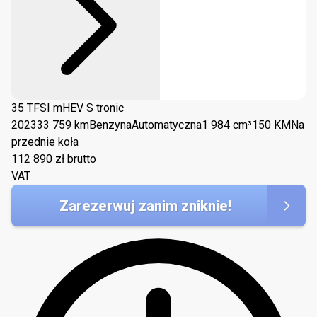
35 TFSI mHEV S tronic
2023
33 759 km
Benzyna
Automatyczna
1 984 cm³
150 KM
Na
przednie koła
112 890
zł brutto
VAT
Zarezerwuj zanim zniknie!