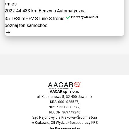
/mies.
2022
44 433 km
Benzyna
Automatyczna
Pierwszy właściciel
35 TFSI mHEV S Line S tronic
poznaj ten samochód
AACAR sp. z o.o.
ul. Kasztanowa 5, 32-400 Jawornik
KRS: 0001028527,
NIP: PL6812070672,
REGON: 369779240
Sąd Rejonowy dla Krakowa–Śródmieścia
w Krakowie, XII Wydział Gospodarczy KRS
Informacje