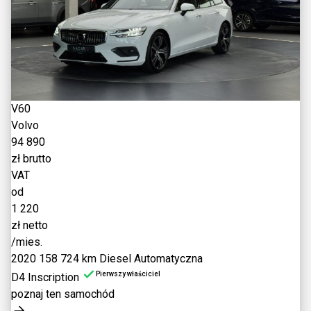
V60
Volvo
94 890
zł brutto
VAT
od
1 220
zł netto
/mies.
2020
158 724 km
Diesel
Automatyczna
Pierwszy właściciel
D4 Inscription
poznaj ten samochód