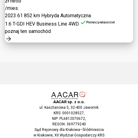
zł netto
/mies.
2023
61 852 km
Hybryda
Automatyczna
Pierwszy właściciel
1.6 T-GDI HEV Business Line 4WD
poznaj ten samochód
AACAR sp. z o.o.
ul. Kasztanowa 5, 32-400 Jawornik
KRS: 0001028527,
NIP: PL6812070672,
REGON: 369779240
Sąd Rejonowy dla Krakowa–Śródmieścia
w Krakowie, XII Wydział Gospodarczy KRS