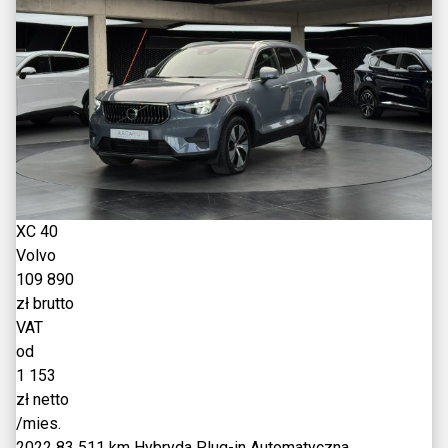
XC 40
Volvo
109 890
zł brutto
VAT
od
1 153
zł netto
/mies.
2022
83 511 km
Hybryda Plug-in
Automatyczna