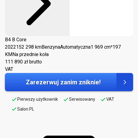
B4 B Core
2022
152 298 km
Benzyna
Automatyczna
1 969 cm³
197
KM
Na przednie koła
111 890
zł brutto
VAT
Zarezerwuj zanim zniknie!
Pierwszy użytkownik
Serwisowany
VAT
Salon PL