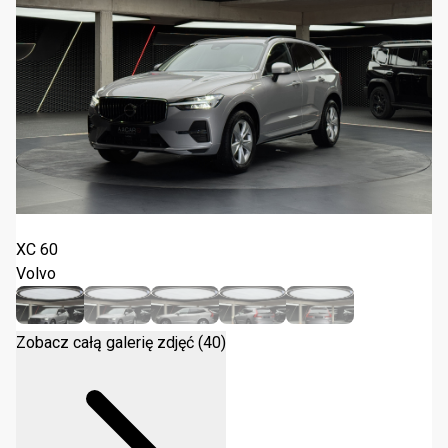
Volvo XC 60 B4 B Core 2022
XC 60
Volvo
Zobacz całą galerię zdjęć (40)