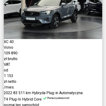
XC 40
Volvo
109 890
zł brutto
VAT
od
1 153
zł netto
/mies.
2022
83 511 km
Hybryda Plug-in
Automatyczna
Pierwszy właściciel
T4 Plug-In Hybrid Core
poznaj ten samochód