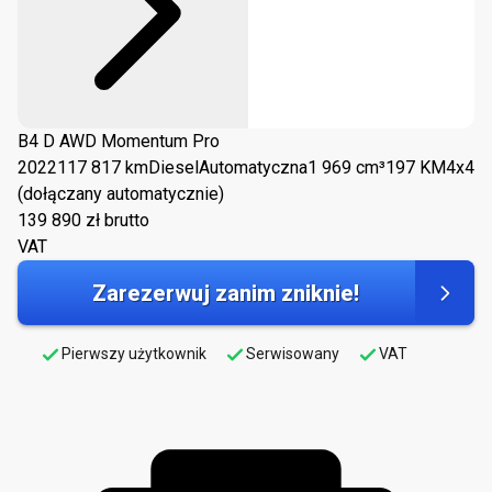
B4 D AWD Momentum Pro
2022
117 817 km
Diesel
Automatyczna
1 969 cm³
197 KM
4x4
(dołączany automatycznie)
139 890
zł brutto
VAT
Zarezerwuj zanim zniknie!
Pierwszy użytkownik
Serwisowany
VAT