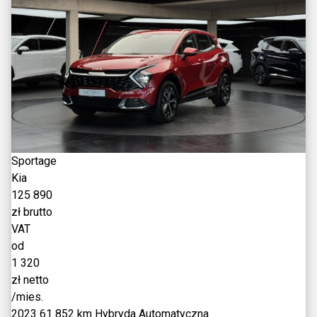
Sportage
Kia
125 890
zł brutto
VAT
od
1 320
zł netto
/mies.
2023
61 852 km
Hybryda
Automatyczna