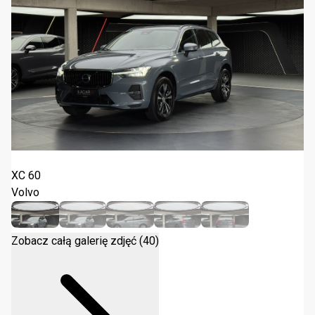
Volvo XC 60 B4 D AWD Momentum Pro 2022
XC 60
Volvo
Zobacz całą galerię zdjęć (40)