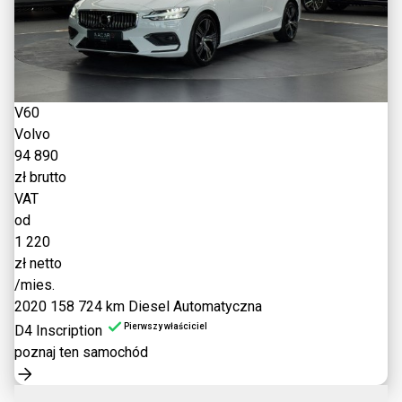
V60
Volvo
94 890
zł brutto
VAT
od
1 220
zł netto
/mies.
2020
158 724 km
Diesel
Automatyczna
Pierwszy właściciel
D4 Inscription
poznaj ten samochód