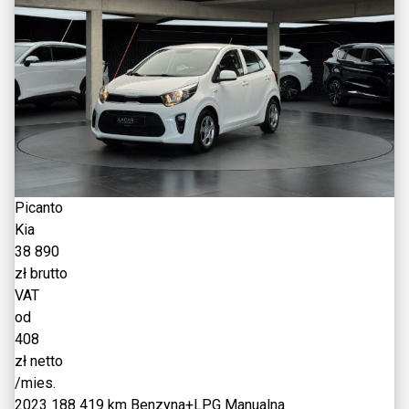
Picanto
Kia
38 890
zł brutto
VAT
od
408
zł netto
/mies.
2023
188 419 km
Benzyna+LPG
Manualna