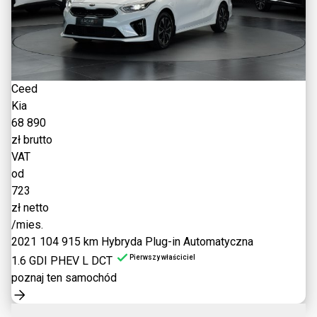
Ceed
Kia
68 890
zł brutto
VAT
od
723
zł netto
/mies.
2021
104 915 km
Hybryda Plug-in
Automatyczna
Pierwszy właściciel
1.6 GDI PHEV L DCT
poznaj ten samochód