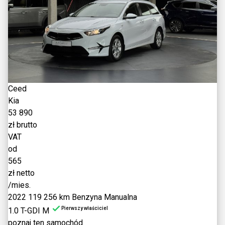
Ceed
Kia
53 890
zł brutto
VAT
od
565
zł netto
/mies.
2022
119 256 km
Benzyna
Manualna
Pierwszy właściciel
1.0 T-GDI M
poznaj ten samochód