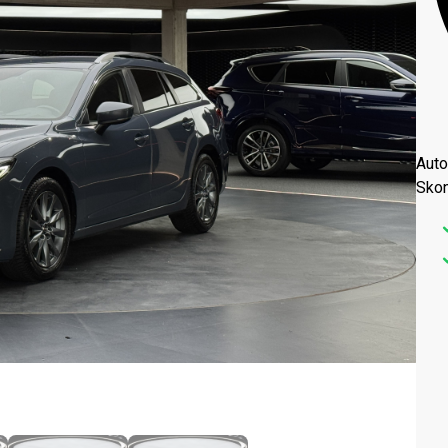
Aut
Skon