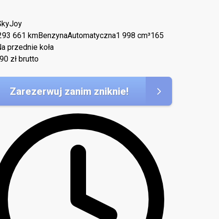
SkyJoy
2
93 661 km
Benzyna
Automatyczna
1 998 cm³
165
a przednie koła
890
zł brutto
Zarezerwuj zanim zniknie!