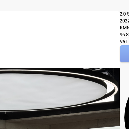
2.0 
202
KM
N
96 
VAT