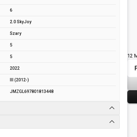
6
2.0 SkyJoy
Szary
5
12 M
5
2022
III (2012-)
JMZGL697801813448