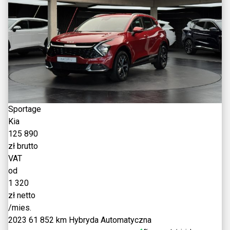
Sportage
Kia
125 890
zł brutto
VAT
od
1 320
zł netto
/mies.
2023
61 852 km
Hybryda
Automatyczna