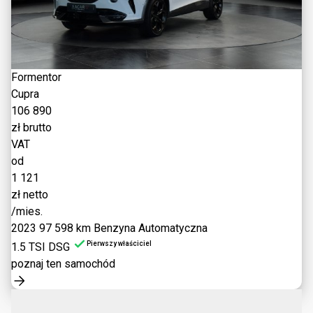
Formentor
Cupra
106 890
zł brutto
VAT
od
1 121
zł netto
/mies.
2023
97 598 km
Benzyna
Automatyczna
Pierwszy właściciel
1.5 TSI DSG
poznaj ten samochód