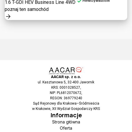
Pierwszy właściciel
1.6 T-GDI HEV Business Line 4WD
poznaj ten samochód
AACAR sp. z o.o.
ul. Kasztanowa 5, 32-400 Jawornik
KRS: 0001028527,
NIP: PL6812070672,
REGON: 369779240
Sąd Rejonowy dla Krakowa–Śródmieścia
w Krakowie, XII Wydział Gospodarczy KRS
Informacje
Strona główna
Oferta