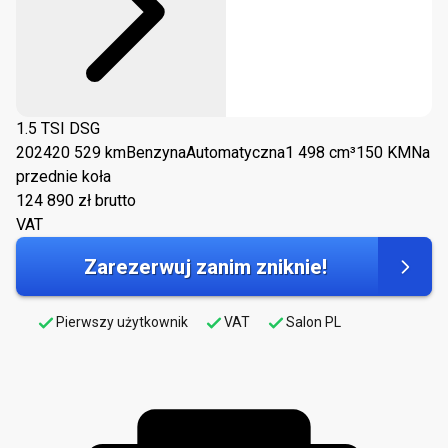
1.5 TSI DSG
2024
20 529 km
Benzyna
Automatyczna
1 498 cm³
150 KM
Na
przednie koła
124 890
zł brutto
VAT
Zarezerwuj zanim zniknie!
Pierwszy użytkownik
VAT
Salon PL