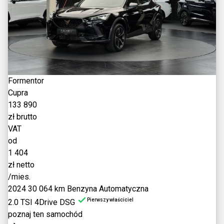
Formentor
Cupra
133 890
zł brutto
VAT
od
1 404
zł netto
/mies.
2024
30 064 km
Benzyna
Automatyczna
Pierwszy właściciel
2.0 TSI 4Drive DSG
poznaj ten samochód