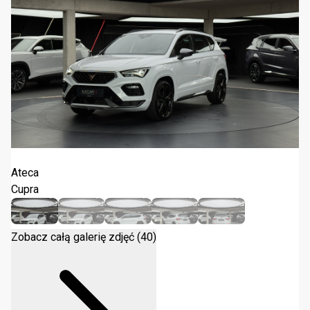
Cupra Ateca 1.5 TSI DSG 2024
Ateca
Cupra
Zobacz całą galerię zdjęć (40)