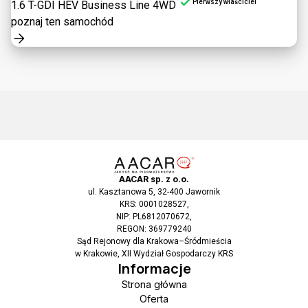
Pierwszy właściciel
1.6 T-GDI HEV Business Line 4WD
poznaj ten samochód
AACAR sp. z o.o.
ul. Kasztanowa 5, 32-400 Jawornik
KRS: 0001028527,
NIP: PL6812070672,
REGON: 369779240
Sąd Rejonowy dla Krakowa–Śródmieścia
w Krakowie, XII Wydział Gospodarczy KRS
Informacje
Strona główna
Oferta