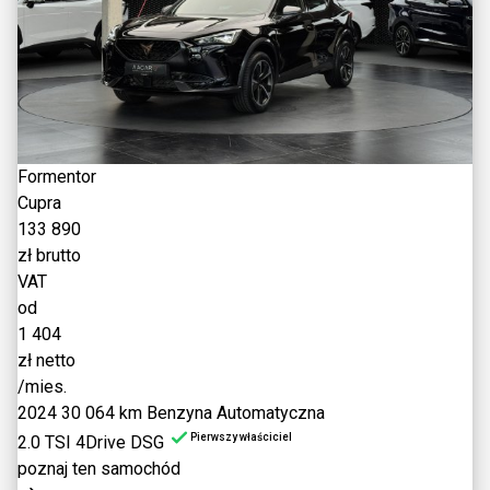
Formentor
Cupra
133 890
zł brutto
VAT
od
1 404
zł netto
/mies.
2024
30 064 km
Benzyna
Automatyczna
Pierwszy właściciel
2.0 TSI 4Drive DSG
poznaj ten samochód