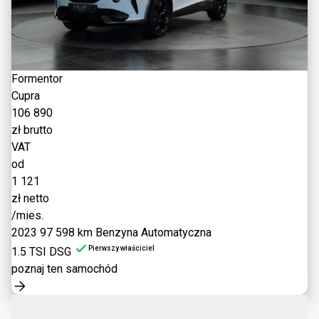
Formentor
Cupra
106 890
zł brutto
VAT
od
1 121
zł netto
/mies.
2023
97 598 km
Benzyna
Automatyczna
Pierwszy właściciel
1.5 TSI DSG
poznaj ten samochód