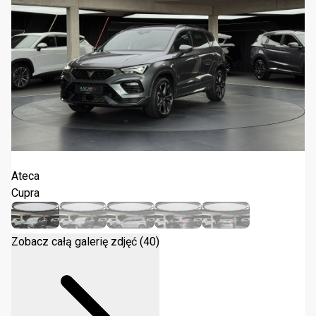
Cupra Ateca 1.5 TSI DSG 2024
Ateca
Cupra
Zobacz całą galerię zdjęć (40)