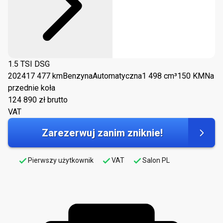
1.5 TSI DSG
2024
17 477 km
Benzyna
Automatyczna
1 498 cm³
150 KM
Na
przednie koła
124 890
zł brutto
VAT
Zarezerwuj zanim zniknie!
Pierwszy użytkownik
VAT
Salon PL