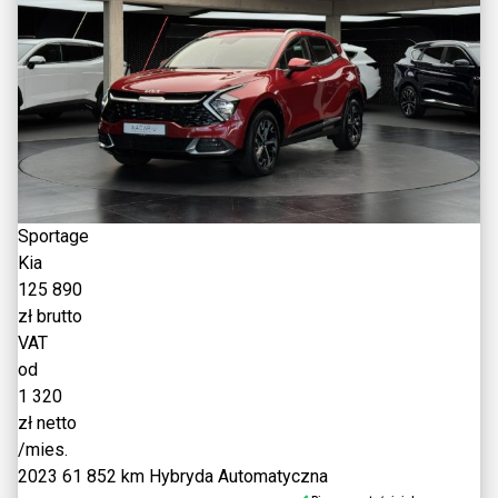
Sportage
Kia
125 890
zł brutto
VAT
od
1 320
zł netto
/mies.
2023
61 852 km
Hybryda
Automatyczna