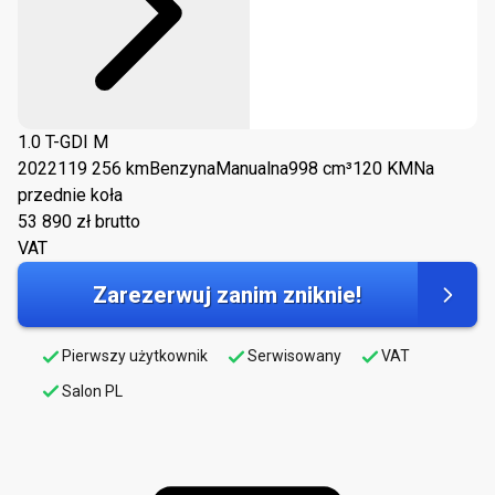
1.0 T-GDI M
2022
119 256 km
Benzyna
Manualna
998 cm³
120 KM
Na
przednie koła
53 890
zł brutto
VAT
Zarezerwuj zanim zniknie!
Pierwszy użytkownik
Serwisowany
VAT
Salon PL