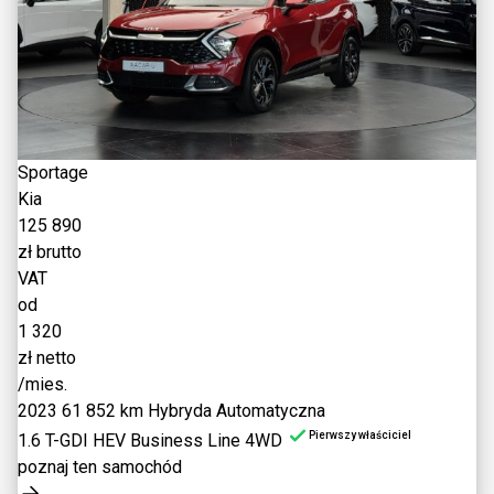
Sportage
Kia
125 890
zł brutto
VAT
od
1 320
zł netto
/mies.
2023
61 852 km
Hybryda
Automatyczna
Pierwszy właściciel
1.6 T-GDI HEV Business Line 4WD
poznaj ten samochód