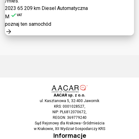
/mies.
2023
65 209 km
Diesel
Automatyczna
VAT
M
poznaj ten samochód
AACAR sp. z o.o.
ul. Kasztanowa 5, 32-400 Jawornik
KRS: 0001028527,
NIP: PL6812070672,
REGON: 369779240
Sąd Rejonowy dla Krakowa–Śródmieścia
w Krakowie, XII Wydział Gospodarczy KRS
Informacje