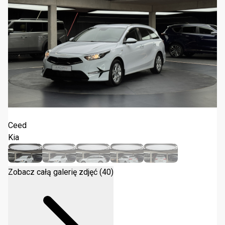
Kia Ceed 1.0 T-GDI M 2022
Ceed
Kia
Zobacz całą galerię zdjęć (40)