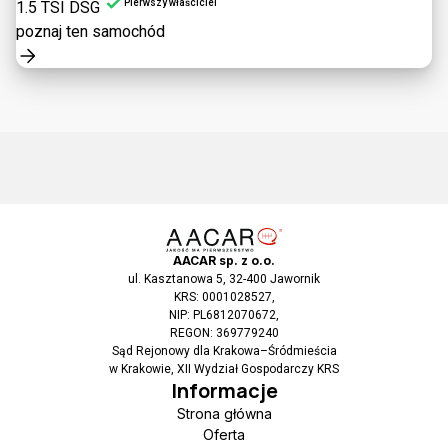
Pierwszy właściciel
1.5 TSI DSG
poznaj ten samochód
AACAR sp. z o.o.
ul. Kasztanowa 5, 32-400 Jawornik
KRS: 0001028527,
NIP: PL6812070672,
REGON: 369779240
Sąd Rejonowy dla Krakowa–Śródmieścia
w Krakowie, XII Wydział Gospodarczy KRS
Informacje
Strona główna
Oferta