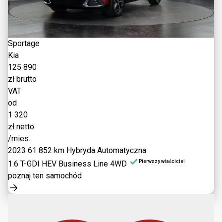
Sportage
Kia
125 890
zł brutto
VAT
od
1 320
zł netto
/mies.
2023
61 852 km
Hybryda
Automatyczna
Pierwszy właściciel
1.6 T-GDI HEV Business Line 4WD
poznaj ten samochód