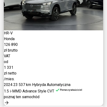
HR-V
Honda
126 890
zł brutto
VAT
od
1 331
zł netto
/mies.
2024
23 537 km
Hybryda
Automatyczna
Pierwszy właściciel
1.5 i-MMD Advance Style CVT
poznaj ten samochód