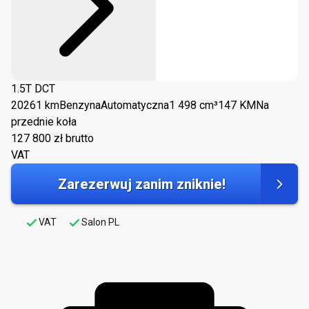
1.5T DCT
2026
1 km
Benzyna
Automatyczna
1 498 cm³
147 KM
Na
przednie koła
127 800
zł brutto
VAT
Zarezerwuj zanim zniknie!
VAT
Salon PL