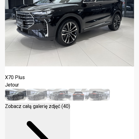
Jetour X70 Plus 1.5T DCT 2026
X70 Plus
Jetour
Zobacz całą galerię zdjęć (40)