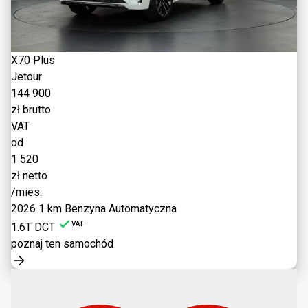
X70 Plus
Jetour
144 900
zł brutto
VAT
od
1 520
zł netto
/mies.
2026
1 km
Benzyna
Automatyczna
VAT
1.6T DCT
poznaj ten samochód