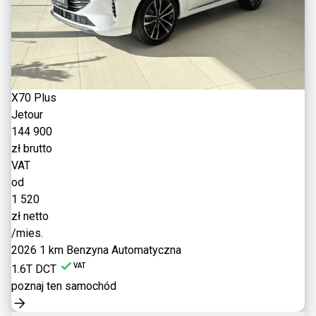
X70 Plus
Jetour
144 900
zł brutto
VAT
od
1 520
zł netto
/mies.
2026
1 km
Benzyna
Automatyczna
VAT
1.6T DCT
poznaj ten samochód