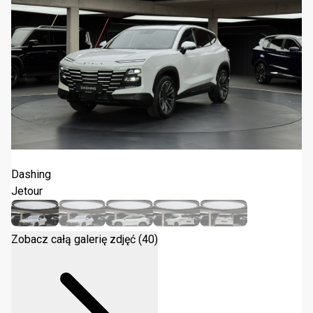
Jetour Dashing 1.5T DCT 2026
Dashing
Jetour
Zobacz całą galerię zdjęć (40)