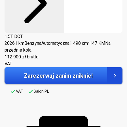
1.5T DCT
2026
1 km
Benzyna
Automatyczna
1 498 cm³
147 KM
Na
przednie koła
112 900
zł brutto
VAT
Zarezerwuj zanim zniknie!
VAT
Salon PL