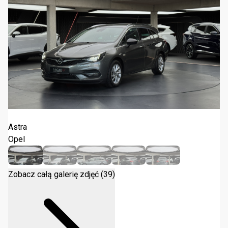
Opel Astra Business Elegance 2022
Astra
Opel
Zobacz całą galerię zdjęć (39)