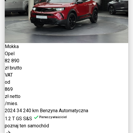
Mokka
Opel
82 890
zł brutto
VAT
od
869
zł netto
/mies.
2024
34 240 km
Benzyna
Automatyczna
Pierwszy właściciel
1.2 T GS S&S
poznaj ten samochód