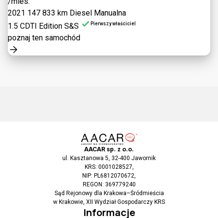
/mies.
2021
147 833 km
Diesel
Manualna
Pierwszy właściciel
1.5 CDTI Edition S&S
poznaj ten samochód
AACAR sp. z o.o.
ul. Kasztanowa 5, 32-400 Jawornik
KRS: 0001028527,
NIP: PL6812070672,
REGON: 369779240
Sąd Rejonowy dla Krakowa–Śródmieścia
w Krakowie, XII Wydział Gospodarczy KRS
Informacje