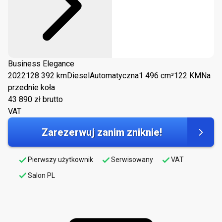
Business Elegance
2022
128 392 km
Diesel
Automatyczna
1 496 cm³
122 KM
Na
przednie koła
43 890
zł brutto
VAT
Zarezerwuj zanim zniknie!
Pierwszy użytkownik
Serwisowany
VAT
Salon PL