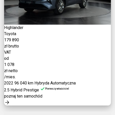
Highlander
Toyota
179 890
zł brutto
VAT
od
1 078
zł netto
/mies.
2022
96 040 km
Hybryda
Automatyczna
Pierwszy właściciel
2.5 Hybrid Prestige
poznaj ten samochód