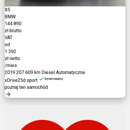
X5
BMW
144 890
zł brutto
VAT
od
1 392
zł netto
/mies.
2019
207 609 km
Diesel
Automatyczna
Serwisowany
xDrive25d sport
poznaj ten samochód