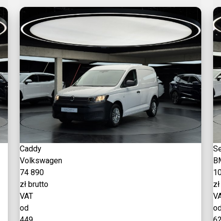
Caddy
Se
Volkswagen
B
74 890
1
zł brutto
zł
VAT
V
od
o
449
6