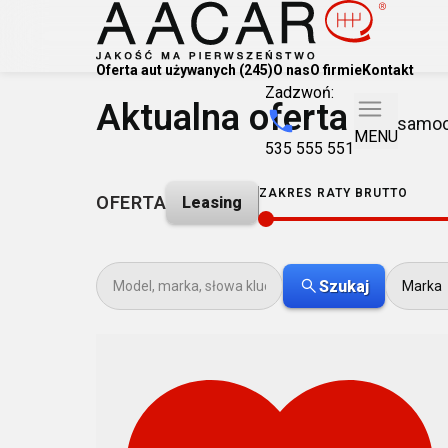
Oferta aut używanych (245)
O nas
O firmie
Kontakt
Zadzwoń:
Aktualna oferta
(245 samo
MENU
535 555 551
ZAKRES RATY BRUTTO
OFERTA
Leasing
0
Szukaj
Marka