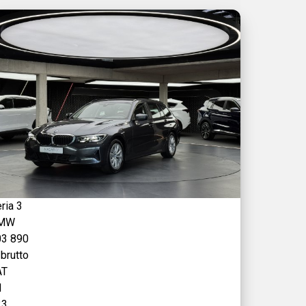
ria 3
MW
03 890
 brutto
AT
d
23