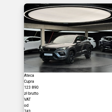
Ateca
Cupra
123 890
zł brutto
VAT
od
743