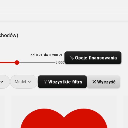
chodów)
od
0 ZŁ
do
3 200 ZŁ
Opcje finansowania
5 000
Wszystkie filtry
Wyczyść
Model