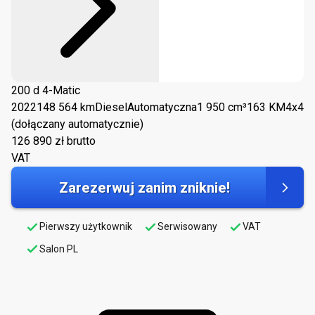
200 d 4-Matic
2022
148 564 km
Diesel
Automatyczna
1 950 cm³
163 KM
4x4
(dołączany automatycznie)
126 890
zł brutto
VAT
Zarezerwuj zanim zniknie!
Pierwszy użytkownik
Serwisowany
VAT
Salon PL