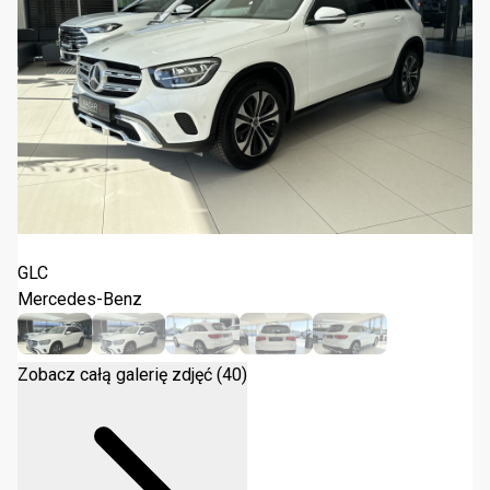
Mercedes-Benz GLC 200 d 4-Matic 2022
GLC
Mercedes-Benz
Zobacz całą galerię zdjęć (40)