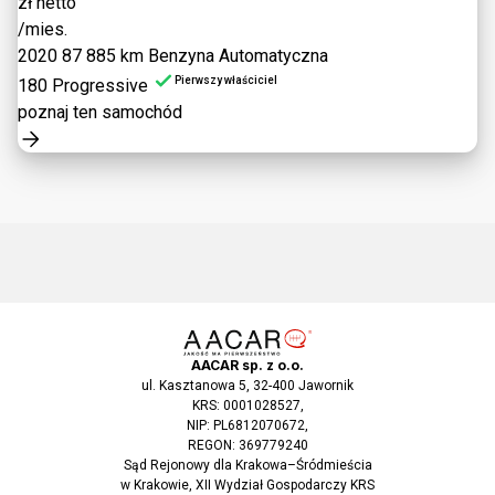
zł netto
/mies.
2020
87 885 km
Benzyna
Automatyczna
Pierwszy właściciel
180 Progressive
poznaj ten samochód
AACAR sp. z o.o.
ul. Kasztanowa 5, 32-400 Jawornik
KRS: 0001028527,
NIP: PL6812070672,
REGON: 369779240
Sąd Rejonowy dla Krakowa–Śródmieścia
w Krakowie, XII Wydział Gospodarczy KRS