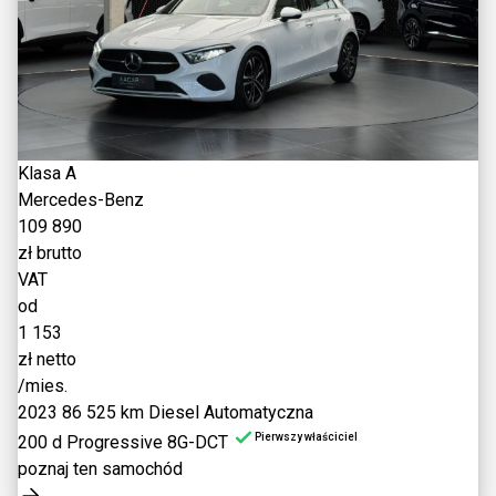
Klasa A
Mercedes-Benz
109 890
zł brutto
VAT
od
1 153
zł netto
/mies.
2023
86 525 km
Diesel
Automatyczna
Pierwszy właściciel
200 d Progressive 8G-DCT
poznaj ten samochód