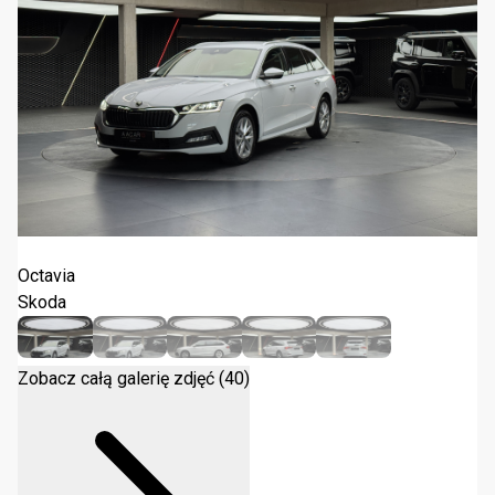
Skoda Octavia 2.0 TDI Ambition DSG 2023
Octavia
Skoda
Zobacz całą galerię zdjęć (40)