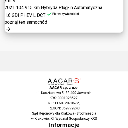
/mies.
2021
104 915 km
Hybryda Plug-in
Automatyczna
Pierwszy właściciel
1.6 GDI PHEV L DCT
poznaj ten samochód
AACAR sp. z o.o.
ul. Kasztanowa 5, 32-400 Jawornik
KRS: 0001028527,
NIP: PL6812070672,
REGON: 369779240
Sąd Rejonowy dla Krakowa–Śródmieścia
w Krakowie, XII Wydział Gospodarczy KRS
Informacje