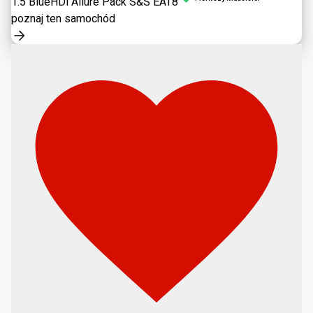
1.5 BlueHDi Allure Pack S&S EAT8
poznaj ten samochód