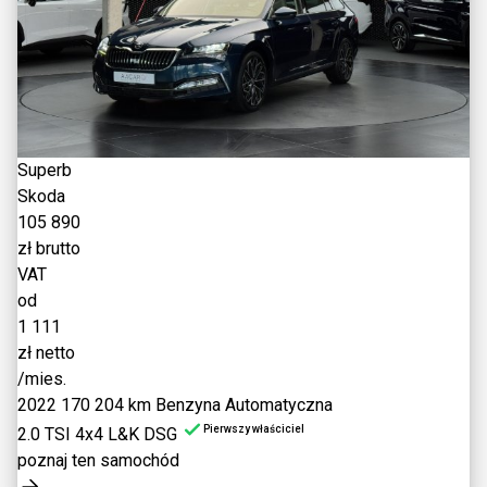
Superb
Skoda
105 890
zł brutto
VAT
od
1 111
zł netto
/mies.
2022
170 204 km
Benzyna
Automatyczna
Pierwszy właściciel
2.0 TSI 4x4 L&K DSG
poznaj ten samochód