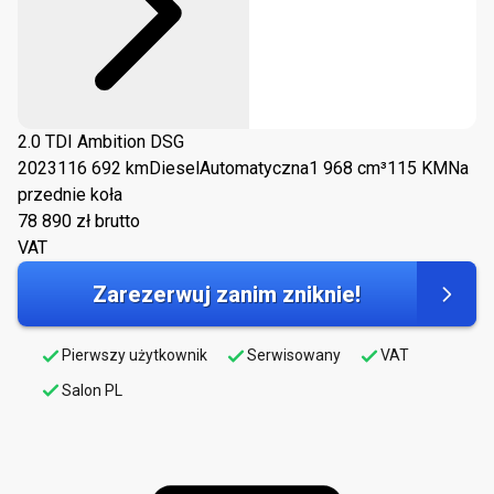
2.0 TDI Ambition DSG
2023
116 692 km
Diesel
Automatyczna
1 968 cm³
115 KM
Na
przednie koła
78 890
zł brutto
VAT
Zarezerwuj zanim zniknie!
Pierwszy użytkownik
Serwisowany
VAT
Salon PL