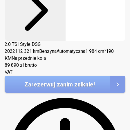
2.0 TSI Style DSG
2022
112 321 km
Benzyna
Automatyczna
1 984 cm³
190
KM
Na przednie koła
89 890
zł brutto
VAT
Zarezerwuj zanim zniknie!