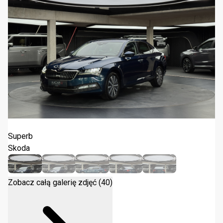
Skoda Superb 2.0 TSI Style DSG 2022
Superb
Skoda
Zobacz całą galerię zdjęć (40)